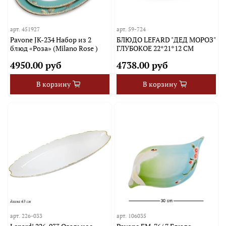
арт.
451927
арт.
59-724
Pavone JK-234 Набор из 2
БЛЮДО LEFARD "ДЕД МОРОЗ"
блюд «Роза» (Milano Rose )
ГЛУБОКОЕ 22*21*12 СМ
4950.00 руб
4738.00 руб
В корзину
В корзину
арт.
226-033
арт.
106035