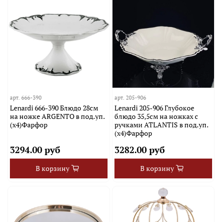
арт.
666-390
арт.
205-906
Lenardi 666-390 Блюдо 28см
Lenardi 205-906 Глубокое
на ножке ARGENTO в под.уп.
блюдо 35,5см на ножках с
(х4)Фарфор
ручками ATLANTIS в под.уп.
(х4)Фарфор
3294.00 руб
3282.00 руб
В корзину
В корзину