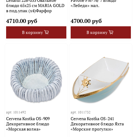
Lenardi 226-033 Овальное
Pavone FM-76/ 7 Блюдо
блюдо 65х25 см MARIA GOLD
«Лебеди» мал.
в под.упак (х4)Фарфор
4710.00 руб
4700.00 руб
В корзину
В корзину
арт.
1011492
арт.
1011732
Cervena Kostka OS-909
Cervena Kostka OS-241
Декоративное блюдо
Декоративное блюдо Яхта
«Морская волна»
«Морские прогулки»