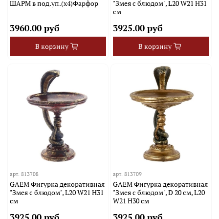
ШАРМ в под.уп.(х4)Фарфор
"Змея с блюдом", L20 W21 H31
см
3960.00 руб
3925.00 руб
В корзину
В корзину
арт.
813708
арт.
813709
GAEM Фигурка декоративная
GAEM Фигурка декоративная
"Змея с блюдом", L20 W21 H31
"Змея с блюдом", D 20 см, L20
см
W21 H30 см
3925.00 руб
3925.00 руб