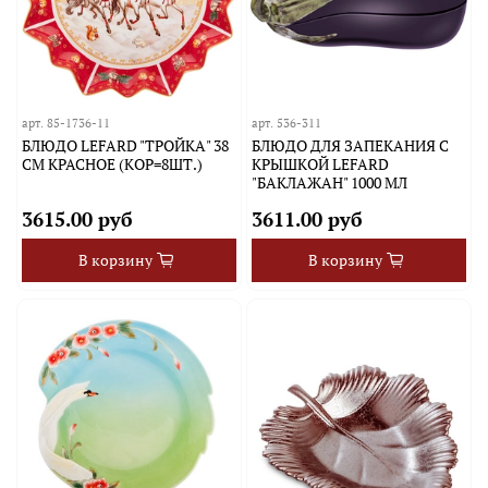
арт.
85-1736-11
арт.
536-311
БЛЮДО LEFARD "ТРОЙКА" 38
БЛЮДО ДЛЯ ЗАПЕКАНИЯ С
СМ КРАСНОЕ (КОР=8ШТ.)
КРЫШКОЙ LEFARD
"БАКЛАЖАН" 1000 МЛ
3615.00 руб
3611.00 руб
В корзину
В корзину