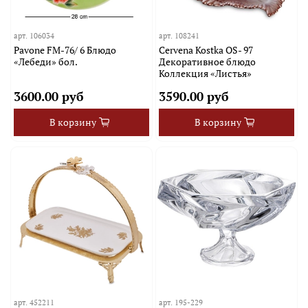
арт.
106034
арт.
108241
Pavone FM-76/ 6 Блюдо
Cervena Kostka OS- 97
«Лебеди» бол.
Декоративное блюдо
Коллекция «Листья»
3600.00 руб
3590.00 руб
В корзину
В корзину
арт.
452211
арт.
195-229