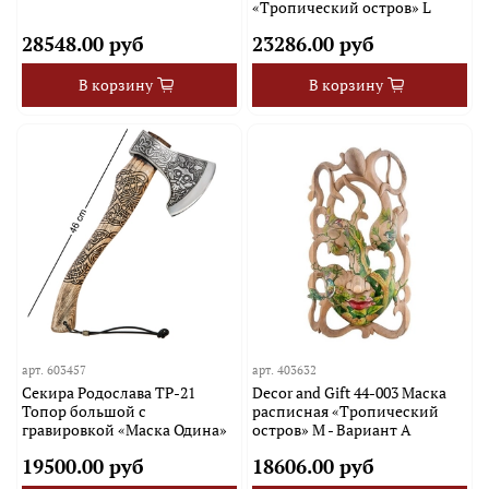
«Тропический остров» L
28548.00 руб
23286.00 руб
В корзину
В корзину
арт.
603457
арт.
403632
Секира Родослава TP-21
Decor and Gift 44-003 Маска
Топор большой с
расписная «Тропический
гравировкой «Маска Одина»
остров» M - Вариант A
19500.00 руб
18606.00 руб