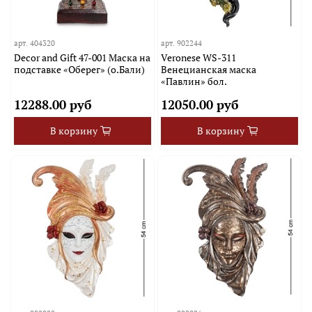
арт.
404320
арт.
902244
Decor and Gift 47-001 Маска на
Veronese WS-311
подставке «Оберег» (о.Бали)
Венецианская маска
«Павлин» бол.
12288.00 руб
12050.00 руб
В корзину
В корзину