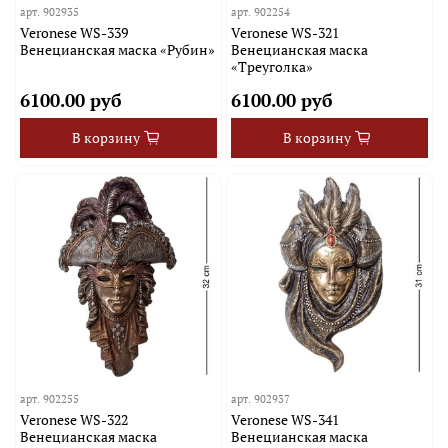
арт.
902935
арт.
902254
Veronese WS-339
Veronese WS-321
Венецианская маска «Рубин»
Венецианская маска
«Треуголка»
6100.00 руб
6100.00 руб
В корзину
В корзину
арт.
902255
арт.
902937
Veronese WS-322
Veronese WS-341
Венецианская маска
Венецианская маска