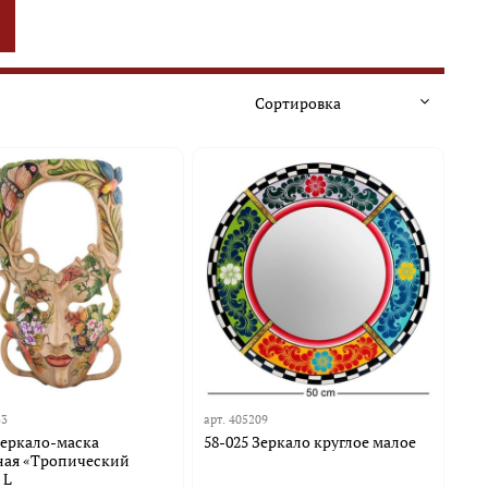
33
арт.
405209
Зеркало-маска
58-025 Зеркало круглое малое
ная «Тропический
 L