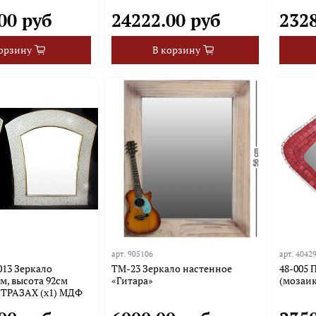
00 руб
24222.00 руб
232
орзину
В корзину
арт.
905106
арт.
4042
013 Зеркало
TM-23 Зеркало настенное
48-005 
м, высота 92см
«Гитара»
(мозаик
ТРАЗАХ (х1) МДФ