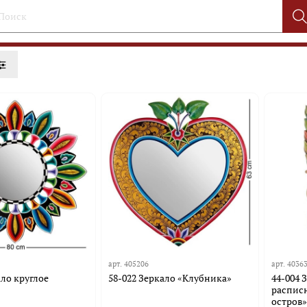
арт.
405206
арт.
4036
ало круглое
58-022 Зеркало «Клубника»
44-004 
распис
остров»