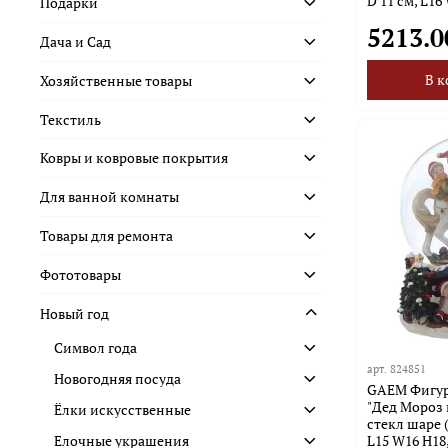
D 11 см, L16
Подарки
5213.0
Дача и Сад
В к
Хозяйственные товары
Текстиль
Ковры и ковровые покрытия
Для ванной комнаты
Товары для ремонта
Фототовары
Новый год
Символ года
арт.
824851
Новогодняя посуда
GAEM Фигур
"Дед Мороз 
Ёлки искусственные
стекл шаре (
L15 W16 H18
Елочные украшения