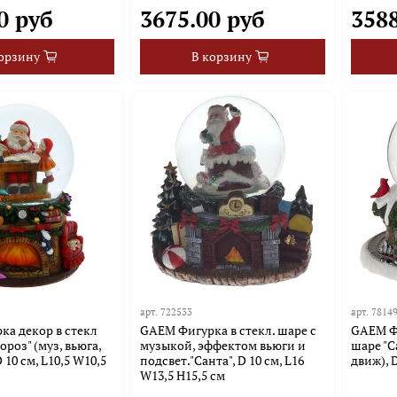
0 руб
3675.00 руб
3588
орзину
В корзину
арт.
722533
арт.
7814
а декор в стекл
GAEM Фигурка в стекл. шаре с
GAEM Фи
роз" (муз, вьюга,
музыкой, эффектом вьюги и
шаре "С
D 10 см, L10,5 W10,5
подсвет."Санта", D 10 см, L16
движ), 
W13,5 H15,5 см