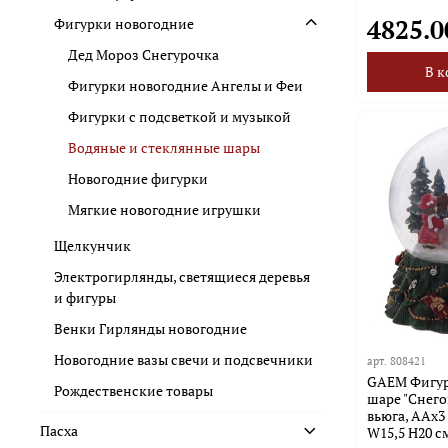
4825.0
Фигурки новогодние
Дед Мороз Снегурочка
В к
Фигурки новогодние Ангелы и Феи
Фигурки с подсветкой и музыкой
Водяные и стеклянные шары
Новогодние фигурки
Мягкие новогодние игрушки
Щелкунчик
Электрогирлянды, светящиеся деревья
и фигуры
Венки Гирлянды новогодние
Новогодние вазы свечи и подсвечники
арт.
808421
GAEM Фигурк
Рождественские товары
шаре "Снегов
вьюга, AAх3 
Пасха
W15,5 H20 с