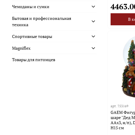
4463.0
Чемоданы и сумки
Бытовая и профессиональная
В к
техника
Спортивные товары
Magniflex
Товары для питомцев
арт.
753169
GAEM Фигурк
шаре "Дед Мо
ААх3, н/п), 
H15 см