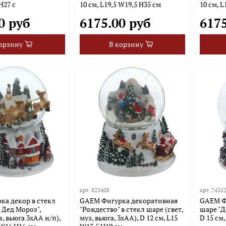
H27 с
10 см, L19,5 W19,5 H35 см
10 см, L
0 руб
6175.00 руб
6175
орзину
В корзину
арт.
823408
арт.
7435
а декор в стекл
GAEM Фигурка декоративная
GAEM Фи
 Дед Мороз",
"Рождество" в стекл шаре (свет,
шаре "Д
, вьюга 3хАА н/п),
муз, вьюга, 3хAA), D 12 см, L15
D 15 см