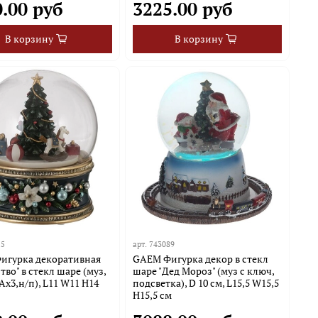
.00 руб
3225.00 руб
В корзину
В корзину
25
арт.
743089
игурка декоративная
GAEM Фигурка декор в стекл
тво" в стекл шаре (муз,
шаре "Дед Мороз" (муз с ключ,
Ах3,н/п), L11 W11 H14
подсветка), D 10 см, L15,5 W15,5
H15,5 см