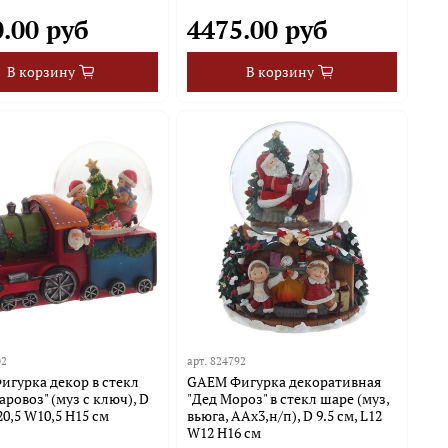
.00 руб
4475.00 руб
В корзину
В корзину
02
арт.
824792
гурка декор в стекл
GAEM Фигурка декоративная
аровоз" (муз с ключ), D
"Дед Мороз" в стекл шаре (муз,
L20,5 W10,5 H15 см
вьюга, ААх3,н/п), D 9.5 см, L12
W12 H16 см