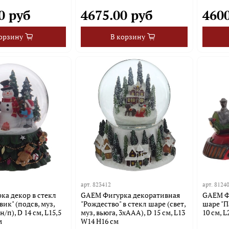
0 руб
4675.00 руб
4600
орзину
В корзину
арт.
823412
арт.
8124
а декор в стекл
GAEM Фигурка декоративная
GAEM Фи
ик" (подсв, муз,
"Рождество" в стекл шаре (свет,
шаре "П
н/п), D 14 см, L15,5
муз, вьюга, 3хAAA), D 15 см, L13
10 см, 
м
W14 H16 см