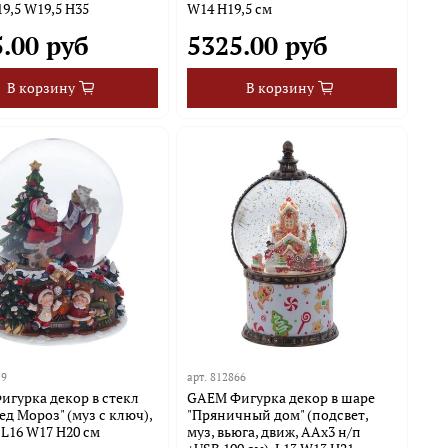
19,5 W19,5 H35
W14 H19,5 см
.00 руб
5325.00 руб
В корзину
В корзину
29
арт.
812866
гурка декор в стекл
GAEM Фигурка декор в шаре
ед Мороз" (муз с ключ),
"Пряничный дом" (подсвет,
, L16 W17 H20 см
муз, вьюга, движ, AAх3 н/п