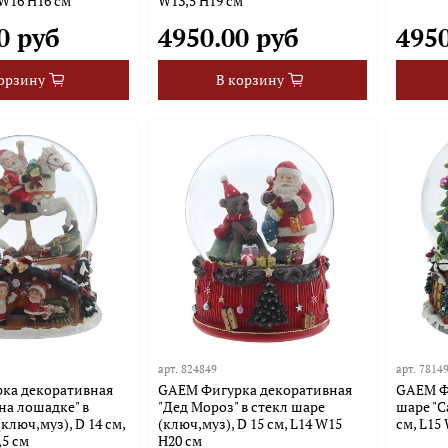
 W16 H16 см
W13,5 H19 см
0 руб
4950.00 руб
4950
орзину
В корзину
арт.
824849
арт.
7814
ка декоративная
GAEM Фигурка декоративная
GAEM Фи
на лошадке" в
"Дед Мороз" в стекл шаре
шаре "С
ключ,муз), D 14 см,
(ключ,муз), D 15 см, L14 W15
см, L15
,5 см
H20 см