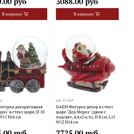
.00 руб
3088.00 руб
В корзину
В корзину
06
арт.
812409
игурка декоративная
GAEM Фигурка декор в стекл
роз" в стекл шаре, D 10
шаре "Дед Мороз" (движ с
 W11 H16 см
подсвет, ААх2 н/п), D 8 см, L15
W12 H14 см
.00 руб
2725.00 руб