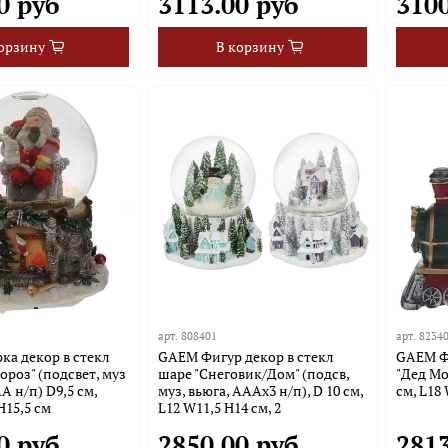
0 руб
3113.00 руб
3100
орзину
В корзину
арт.
808401
арт.
8234
а декор в стекл
GAEM Фигур декор в стекл
GAEM Ф
ороз" (подсвет, муз
шаре "Снеговик/Дом" (подсв,
"Дед Мо
A н/п) D9,5 см,
муз, вьюга, AAAх3 н/п), D 10 см,
см, L18
H15,5 см
L12 W11,5 H14 см, 2
0 руб
2850.00 руб
2813