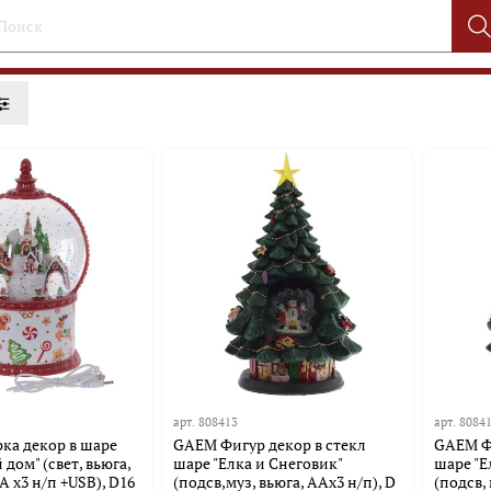
арт.
808413
арт.
8084
ка декор в шаре
GAEM Фигур декор в стекл
GAEM Фи
дом" (свет, вьюга,
шаре "Елка и Снеговик"
шаре "Е
A х3 н/п +USB), D16
(подсв,муз, вьюга, AAх3 н/п), D
(подсв, 