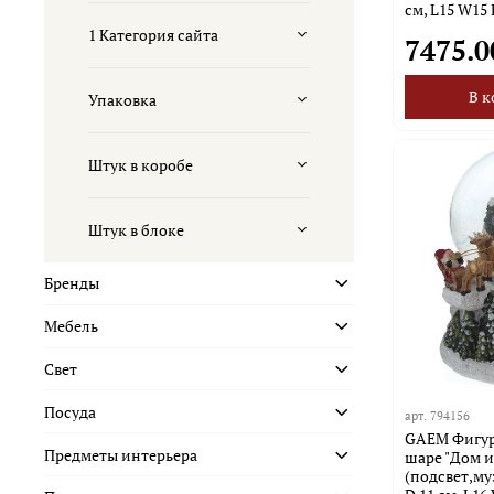
cм, L15 W15 
1 Категория сайта
7475.0
В к
Упаковка
Штук в коробе
Штук в блоке
Бренды
Мебель
Свет
Посуда
арт.
794156
GAEM Фигурк
Предметы интерьера
шаре "Дом и
(подсвет,муз