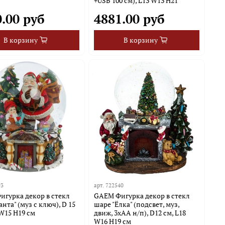
+USB 100 см), L13 W13 H21
.00 руб
4881.00 руб
В корзину
В корзину
93
арт.
722540
гурка декор в стекл
GAEM Фигурка декор в стекл
анта" (муз с ключ), D 15
шаре "Ёлка" (подсвет, муз,
 W15 H19 см
движ, 3хАА н/п), D12 см, L18
W16 H19 см