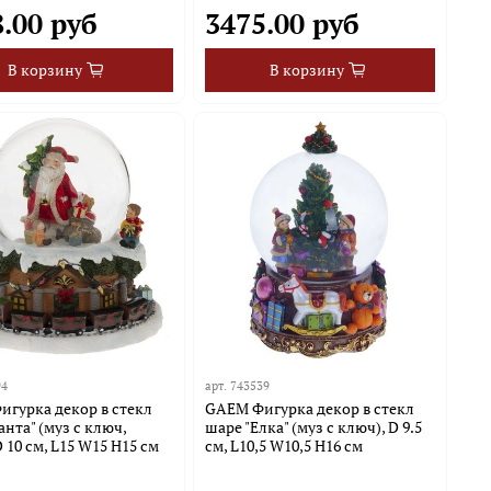
.00 руб
3475.00 руб
В корзину
В корзину
94
арт.
743539
гурка декор в стекл
GAEM Фигурка декор в стекл
анта" (муз с ключ,
шаре "Елка" (муз с ключ), D 9.5
D 10 см, L15 W15 H15 см
см, L10,5 W10,5 H16 см