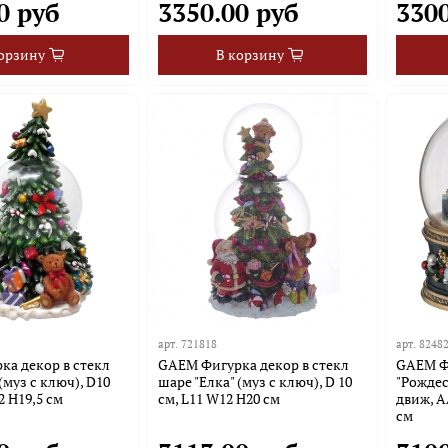
0 руб
3350.00 руб
3300
орзину
В корзину
арт.
721818
арт.
8248
а декор в стекл
GAEM Фигурка декор в стекл
GAEM Ф
(муз с ключ), D10
шаре "Елка" (муз с ключ), D 10
"Рождес
2 H19,5 см
см, L11 W12 H20 см
движ, А
см