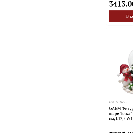
3413.0
В к
арт.
602638
GAEM Фигурк
шаре "Елка" 
см, L12,5 W1