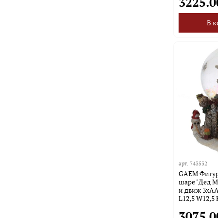
3225.0
В к
арт.
743532
GAEM Фигурк
шаре "Дед М
и движ 3xAA
L12,5 W12,5 
3075.0