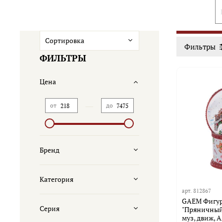
Фильтры
ФИЛЬТРЫ
Цена
—
от
до
Бренд
Категория
арт.
812867
GAEM Фигур
Серия
"Пряничный 
муз, движ, A