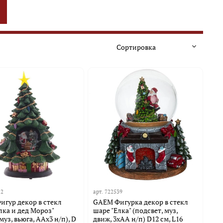
12
арт.
722539
гур декор в стекл
GAEM Фигурка декор в стекл
лка и дед Мороз"
шаре "Елка" (подсвет, муз,
муз, вьюга, AAх3 н/п), D
движ, 3хАА н/п) D12 см, L16