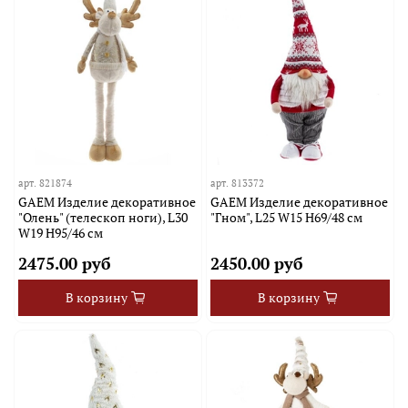
арт.
821874
арт.
813372
GAEM Изделие декоративное
GAEM Изделие декоративное
"Олень" (телескоп ноги), L30
"Гном", L25 W15 H69/48 см
W19 H95/46 см
2475.00 руб
2450.00 руб
В корзину
В корзину