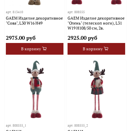
арт.
813410
арт.
808555
GAEM Изделие декоративное
GAEM Изделие декоративное
"Сова", L30 W16 H49
"Олень" (телескоп ноги), L31
W19 H108/50 см, 2в.
2975.00 руб
2925.00 руб
В корзину
В корзину
арт.
808555_1
арт.
808555_2