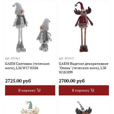
арт.
852461
арт.
852413
GAEM Снеговик (телескоп
GAEM Изделие декоративное
ноги), L26 W17 H104
"Олень" (телескоп ноги), L30
W18 H99
2725.00 руб
2700.00 руб
В корзину
В корзину