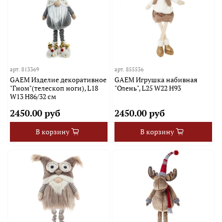
арт.
813369
арт.
855536
GAEM Изделие декоративное
GAEM Игрушка набивная
"Гном"(телескоп ноги), L18
"Олень", L25 W22 H93
W13 H86/32 см
2450.00 руб
2450.00 руб
В корзину
В корзину