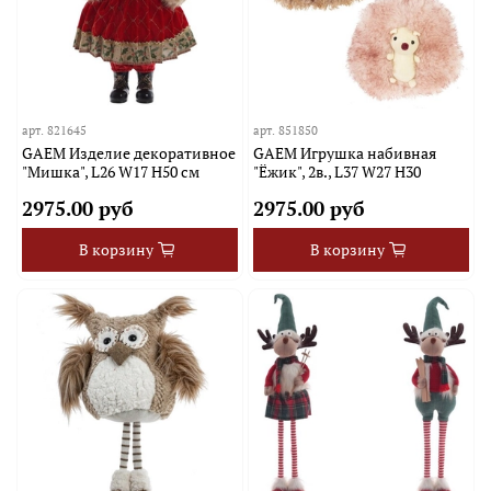
арт.
821645
арт.
851850
GAEM Изделие декоративное
GAEM Игрушка набивная
"Мишка", L26 W17 H50 см
"Ёжик", 2в., L37 W27 H30
2975.00 руб
2975.00 руб
В корзину
В корзину