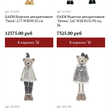
арт.
813459
арт.
813342
GAEM Изделие декоративное
GAEM Изделие декоративное
"Гном", L77 W30 H135 см
"Олень", L67 W28 H131/92 см,
2в.
12375.00 руб
7325.00 руб
В корзину
В корзину
арт.
852445
арт.
855140