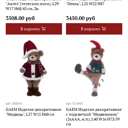
"Ангел"(телескоп.ноги), L29
"Олень", L25 W22 H87
W17 H68/43 см, 2в.
3508.00 руб
3450.00 руб
В корзину
В корзину
арт.
808641
арт.
813468
GAEM Изделие декоративное
GAEM Изделие декоративное
"Медведь", L27 W15 H60 см
с подсветкой "Медвежонок"
(2хААА, н/п), L40 W16 H73/59
см