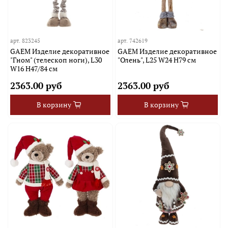
арт.
823245
арт.
742619
GAEM Изделие декоративное
GAEM Изделие декоративное
"Гном" (телескоп ноги), L30
"Олень", L25 W24 H79 см
W16 H47/84 см
2363.00 руб
2363.00 руб
В корзину
В корзину