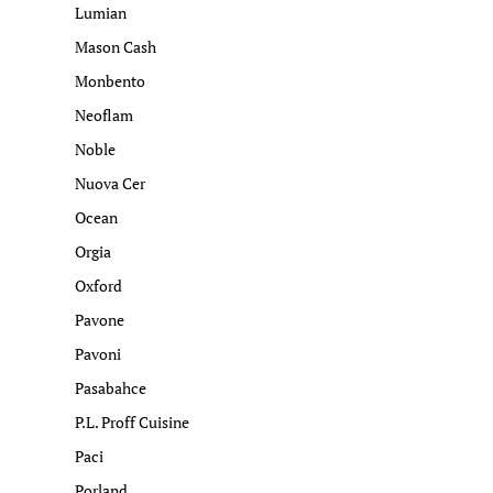
Lumian
Mason Cash
Monbento
Neoflam
Noble
Nuova Cer
Ocean
Orgia
Oxford
Pavone
Pavoni
Pasabahce
P.L. Proff Cuisine
Paci
Porland