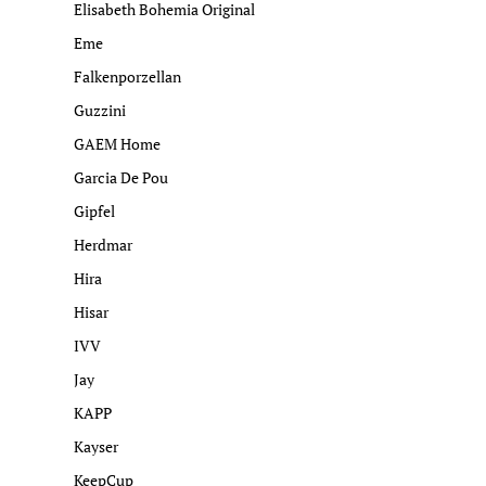
Elisabeth Bohemia Original
Eme
Falkenporzellan
Guzzini
GAEM Home
Garcia De Pou
Gipfel
Herdmar
Hira
Hisar
IVV
Jay
KAPP
Kayser
KeepCup