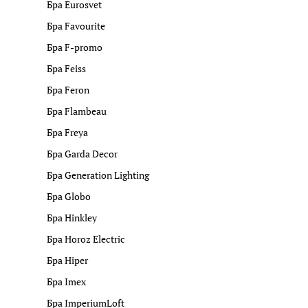
Бра Eurosvet
Бра Favourite
Бра F-promo
Бра Feiss
Бра Feron
Бра Flambeau
Бра Freya
Бра Garda Decor
Бра Generation Lighting
Бра Globo
Бра Hinkley
Бра Horoz Electric
Бра Hiper
Бра Imex
Бра ImperiumLoft