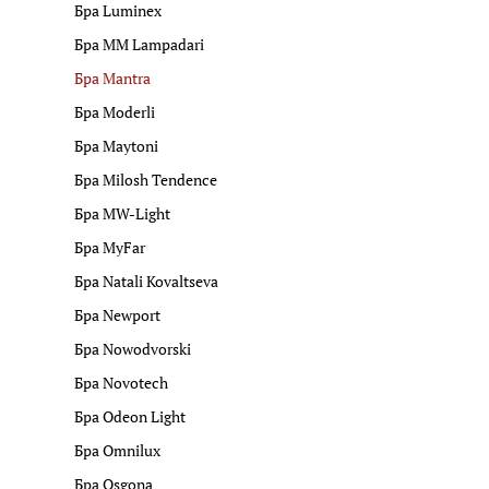
Бра Luminex
Бра MM Lampadari
Бра Mantra
Бра Moderli
Бра Maytoni
Бра Milosh Tendence
Бра MW-Light
Бра MyFar
Бра Natali Kovaltseva
Бра Newport
Бра Nowodvorski
Бра Novotech
Бра Odeon Light
Бра Omnilux
Бра Osgona