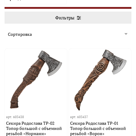
Фильтры
арт.
603438
арт.
603437
Секира Родослава TP-02
Секира Родослава TP-01
Топор большой с объемной
Топор большой с объемной
резьбой «Норманн»
резьбой «Ворон»