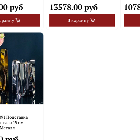
00 руб
13578.00 руб
107
орзину
В корзину
-091 Подставка
-ваза 19 см
)Металл
0 руб