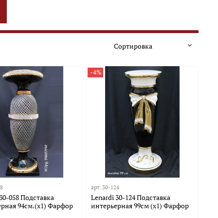
-4%
58
арт.
30-124
 30-058 Подставка
Lenardi 30-124 Подставка
рная 94см.(х1) Фарфор
интерьерная 99см (х1) Фарфор