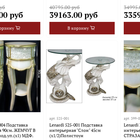
уб
40795.00 руб
34995.
00 руб
39163.00 руб
335
орзину
В корзину
арт.
525-001
арт.
399-
-004 Подставка
Lenardi 525-001 Подставка
Lenardi
я 90см. ЖЕМЧУГ В
интерьерная "Слон" 45см
интерь
од.уп.(х1) МДФ.
(х1/2)Полистоун
СТРАЗА