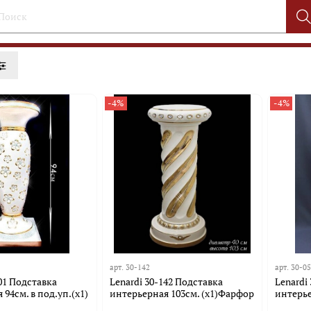
-4%
-4%
арт.
30-142
арт.
30-0
101 Подставка
Lenardi 30-142 Подставка
Lenardi
94см. в под.уп.(х1)
интерьерная 103см. (х1)Фарфор
интерье