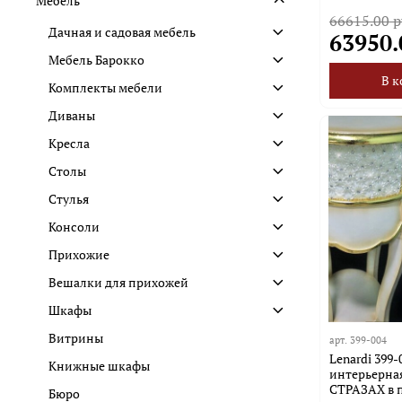
Мебель
66615.00 р
Дачная и садовая мебель
63950.
Мебель Барокко
В к
Комплекты мебели
Диваны
Кресла
Столы
Стулья
Консоли
Прихожие
Вешалки для прихожей
Шкафы
Витрины
арт.
399-004
Lenardi 399
Книжные шкафы
интерьерна
СТРАЗАХ в п
Бюро