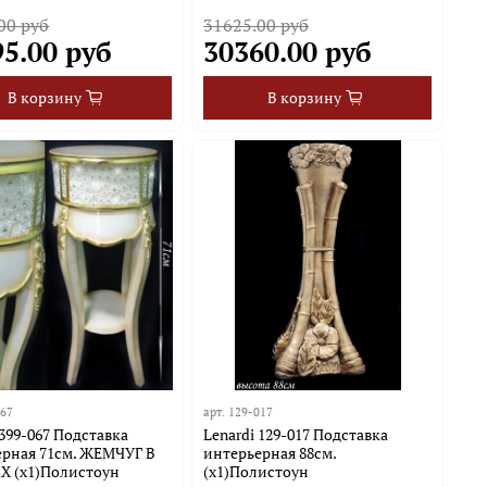
00 руб
31625.00 руб
95.00 руб
30360.00 руб
В корзину
В корзину
067
арт.
129-017
 399-067 Подставка
Lenardi 129-017 Подставка
ерная 71см. ЖЕМЧУГ В
интерьерная 88см.
Х (х1)Полистоун
(х1)Полистоун