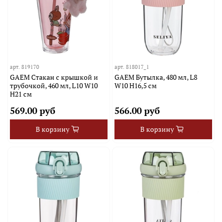
арт.
819170
арт.
818017_1
GAEM Стакан с крышкой и
GAEM Бутылка, 480 мл, L8
трубочкой, 460 мл, L10 W10
W10 H16,5 см
H21 см
569.00 руб
566.00 руб
В корзину
В корзину