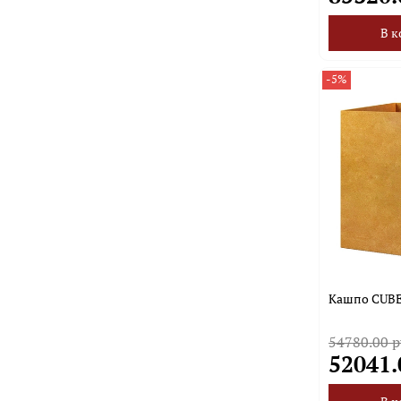
В к
-5%
Кашпо CUBE 
54780.00 р
52041.