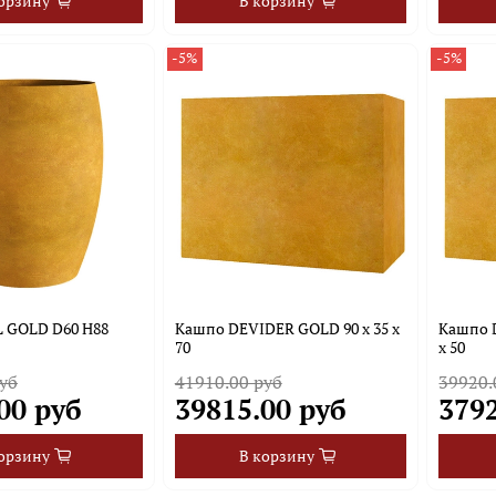
орзину
В корзину
-5%
-5%
 GOLD D60 H88
Кашпо DEVIDER GOLD 90 x 35 x
Кашпо 
70
х 50
уб
41910.00 руб
39920.
00 руб
39815.00 руб
379
орзину
В корзину