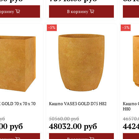
орзину
В корзину
-5%
-5%
GOLD 70 х 70 х 70
Кашпо VASE3 GOLD D75 H82
Кашпо 
H80
уб
50560.00 руб
46570.
00 руб
48032.00 руб
442