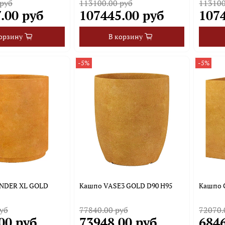
 руб
113100.00 руб
113100
.00 руб
107445.00 руб
107
орзину
В корзину
-5%
-5%
NDER XL GOLD
Кашпо VASE3 GOLD D90 H95
Кашпо C
уб
77840.00 руб
72070.
00 руб
73948.00 руб
6846