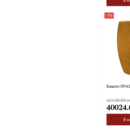
В к
-5%
Кашпо OVAL
42130.00 р
40024.
В к