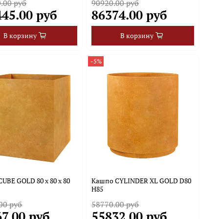
.00 руб
90920.00 руб
445.00 руб
86374.00 руб
В корзину
В корзину
-5%
UBE GOLD 80 x 80 х 80
Кашпо CYLINDER XL GOLD D80
H85
00 руб
58770.00 руб
7.00 руб
55832.00 руб