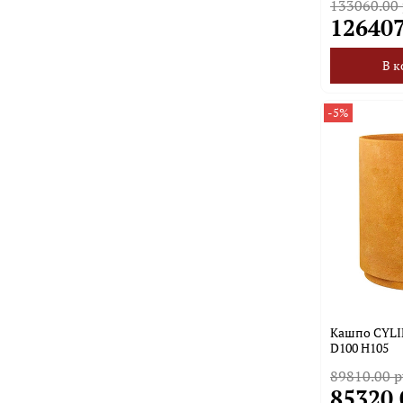
133060.00
126407
В к
-5%
Кашпо CYLI
D100 H105
89810.00 р
85320.