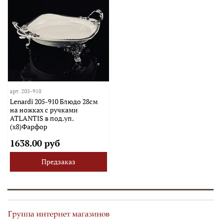
арт.
205-910
Lenardi 205-910 Блюдо 28см
на ножках с ручками
ATLANTIS в под.уп.
(х8)Фарфор
1638.00 руб
Предзаказ