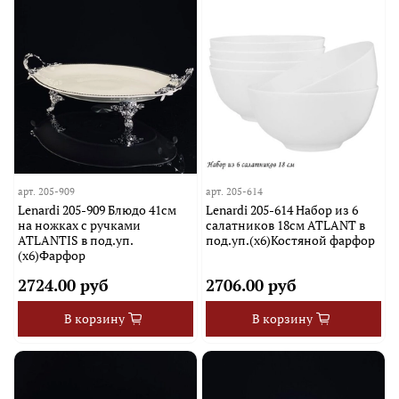
арт.
205-909
арт.
205-614
Lenardi 205-909 Блюдо 41см
Lenardi 205-614 Набор из 6
на ножках с ручками
салатников 18см ATLANT в
ATLANTIS в под.уп.
под.уп.(х6)Костяной фарфор
(х6)Фарфор
2724.00 руб
2706.00 руб
В корзину
В корзину