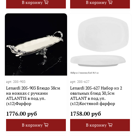
В корзину
В корзину
арт.
205-903
арт.
205-627
Lenardi 205-903 Блюдо 38см
Lenardi 205-627 Набор из 2
на ножках с ручками
овальных блюд 30,5см
ATLANTIS в под.уп.
ATLANT в под.уп.
(х12)Фарфор
(х12)Костяной фарфор
1776.00 руб
1758.00 руб
В корзину
В корзину