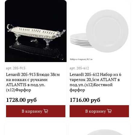
арт.
205-913
арт.
205-612
Lenardi 205-913 Блюдо 38см
Lenardi 205-612 Набор из 6
на ножках с ручками
тарелок 20,5см ATLANT в
ATLANTIS в под.уп.
под.уп.(х12)Костяной
(х12)Фарфор
фарфор
1728.00 руб
1716.00 руб
В корзину
В корзину