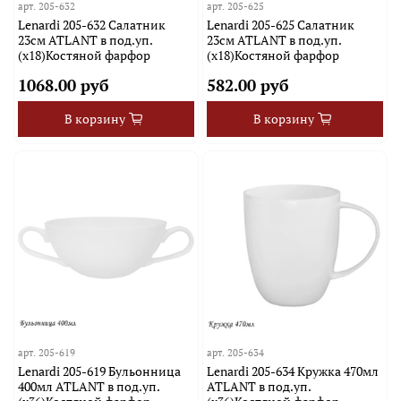
арт.
205-632
арт.
205-625
Lenardi 205-632 Салатник
Lenardi 205-625 Салатник
23см ATLANT в под.уп.
23см ATLANT в под.уп.
(х18)Костяной фарфор
(х18)Костяной фарфор
1068.00 руб
582.00 руб
В корзину
В корзину
арт.
205-619
арт.
205-634
Lenardi 205-619 Бульонница
Lenardi 205-634 Кружка 470мл
400мл ATLANT в под.уп.
ATLANT в под.уп.