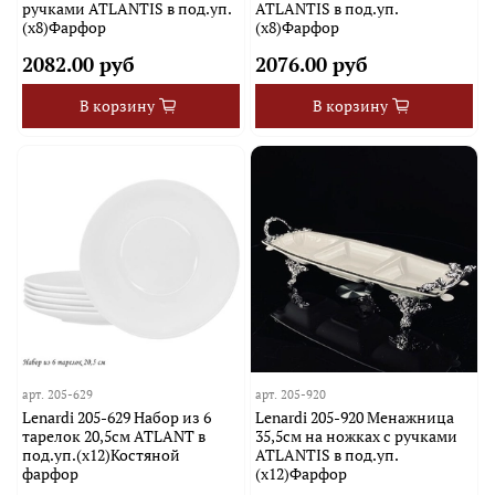
ручками ATLANTIS в под.уп.
ATLANTIS в под.уп.
(х8)Фарфор
(х8)Фарфор
2082.00 руб
2076.00 руб
В корзину
В корзину
арт.
205-629
арт.
205-920
Lenardi 205-629 Набор из 6
Lenardi 205-920 Менажница
тарелок 20,5см ATLANT в
35,5см на ножках с ручками
под.уп.(х12)Костяной
ATLANTIS в под.уп.
фарфор
(х12)Фарфор