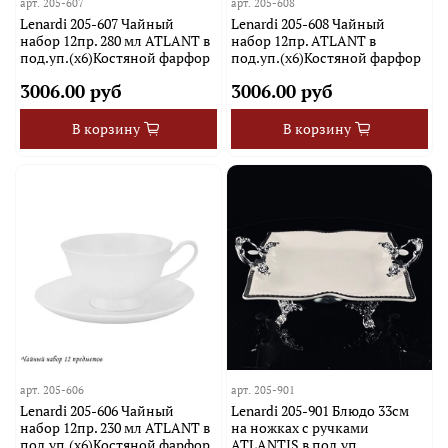
арт.
205-607
арт.
205-608
Lenardi 205-607 Чайный
Lenardi 205-608 Чайный
набор 12пр. 280 мл ATLANT в
набор 12пр. ATLANT в
под.уп.(х6)Костяной фарфор
под.уп.(х6)Костяной фарфор
3006.00 руб
3006.00 руб
В корзину
В корзину
арт.
205-606
арт.
205-901
Lenardi 205-606 Чайный
Lenardi 205-901 Блюдо 33см
набор 12пр. 230 мл ATLANT в
на ножках с ручками
под.уп.(х6)Костяной фарфор
ATLANTIS в под.уп.