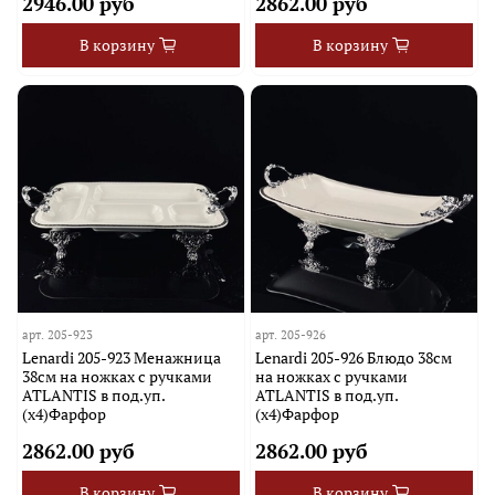
2946.00 руб
2862.00 руб
В корзину
В корзину
арт.
205-923
арт.
205-926
Lenardi 205-923 Менажница
Lenardi 205-926 Блюдо 38см
38см на ножках с ручками
на ножках с ручками
ATLANTIS в под.уп.
ATLANTIS в под.уп.
(х4)Фарфор
(х4)Фарфор
2862.00 руб
2862.00 руб
В корзину
В корзину