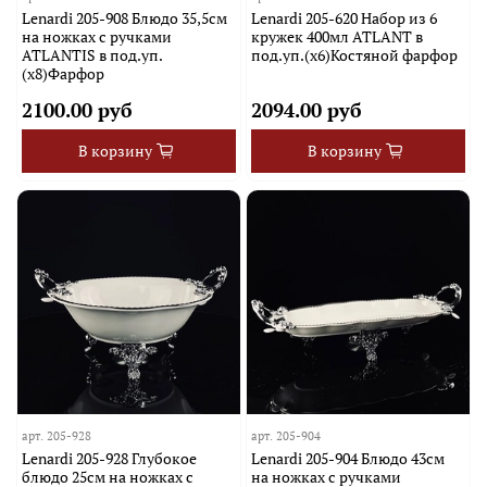
Lenardi 205-908 Блюдо 35,5см
Lenardi 205-620 Набор из 6
на ножках с ручками
кружек 400мл ATLANT в
ATLANTIS в под.уп.
под.уп.(х6)Костяной фарфор
(х8)Фарфор
2100.00 руб
2094.00 руб
В корзину
В корзину
арт.
205-928
арт.
205-904
Lenardi 205-928 Глубокое
Lenardi 205-904 Блюдо 43см
блюдо 25см на ножках с
на ножках с ручками