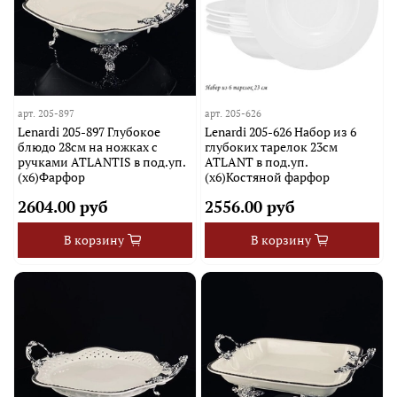
арт.
205-897
арт.
205-626
Lenardi 205-897 Глубокое
Lenardi 205-626 Набор из 6
блюдо 28см на ножках с
глубоких тарелок 23см
ручками ATLANTIS в под.уп.
ATLANT в под.уп.
(х6)Фарфор
(х6)Костяной фарфор
2604.00 руб
2556.00 руб
В корзину
В корзину