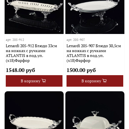
арт.
205-912
арт.
205-907
Lenardi 205-912 Блюдо 33см
Lenardi 205-907 Блюдо 30,5см
на ножках с ручками
на ножках с ручками
ATLANTIS в под.уп.
ATLANTIS в под.уп.
(х18)Фарфор
(х18)Фарфор
1548.00 руб
1500.00 руб
В корзину
В корзину