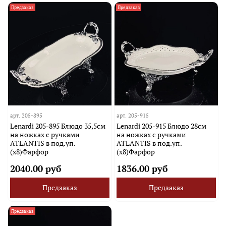
Предзаказ
Предзаказ
арт.
205-895
арт.
205-915
Lenardi 205-895 Блюдо 35,5см
Lenardi 205-915 Блюдо 28см
на ножках с ручками
на ножках с ручками
ATLANTIS в под.уп.
ATLANTIS в под.уп.
(х8)Фарфор
(х8)Фарфор
2040.00 руб
1836.00 руб
Предзаказ
Предзаказ
Предзаказ