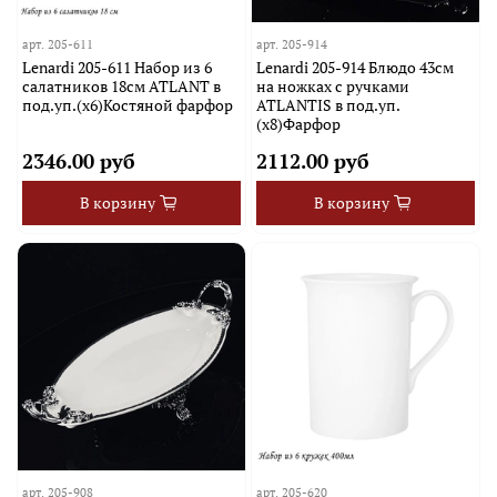
арт.
205-611
арт.
205-914
Lenardi 205-611 Набор из 6
Lenardi 205-914 Блюдо 43см
салатников 18см ATLANT в
на ножках с ручками
под.уп.(х6)Костяной фарфор
ATLANTIS в под.уп.
(х8)Фарфор
2346.00 руб
2112.00 руб
В корзину
В корзину
арт.
205-908
арт.
205-620