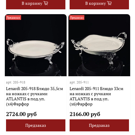
В корзину
В корзину
Предзаказ
Предзаказ
арт.
205-918
арт.
205-911
Lenardi 205-918 Блюдо 35,5см
Lenardi 205-911 Блюдо 33см
на ножках с ручками
на ножках с ручками
ATLANTIS в под.уп.
ATLANTIS в под.уп.
(х4)Фарфор
(х6)Фарфор
2724.00 руб
2166.00 руб
Предзаказ
Предзаказ