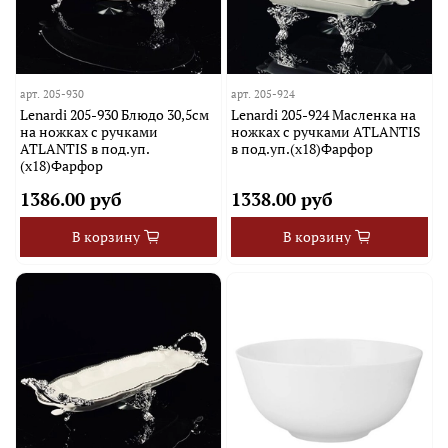
арт.
205-930
арт.
205-924
Lenardi 205-930 Блюдо 30,5см
Lenardi 205-924 Масленка на
на ножках с ручками
ножках с ручками ATLANTIS
ATLANTIS в под.уп.
в под.уп.(х18)Фарфор
(х18)Фарфор
1386.00 руб
1338.00 руб
В корзину
В корзину