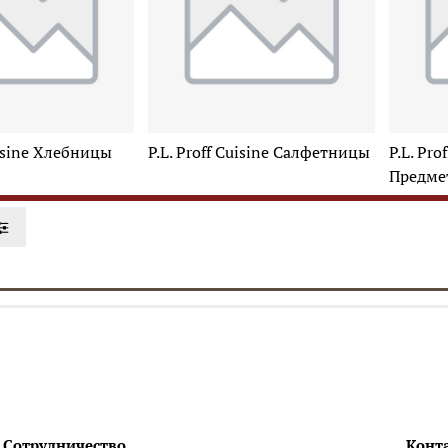
uisine Хлебницы
P.L. Proff Cuisine Салфетницы
P.L. Pro
Предме
Сотрудничество
Конт