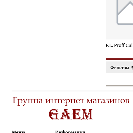
P.L. Proff C
Фильтры
Меню
Информация