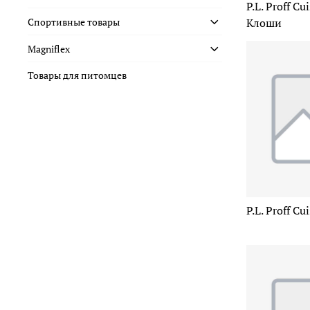
P.L. Proff C
Спортивные товары
Клоши
Magniflex
Товары для питомцев
P.L. Proff C