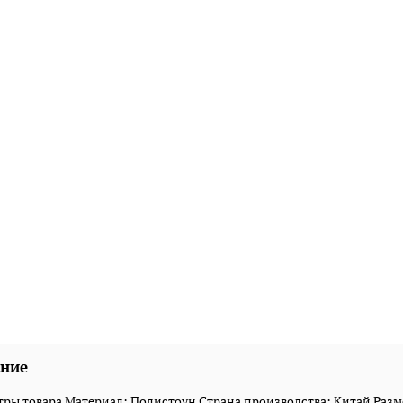
ние
ры товара Материал: Полистоун Страна производства: Китай Разме