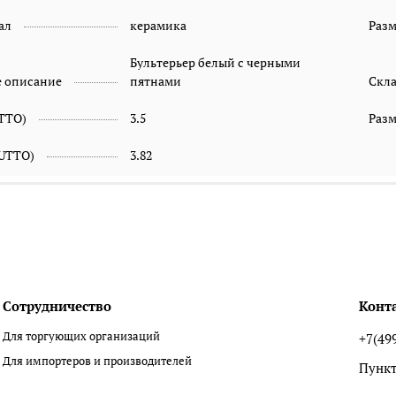
ал
керамика
Раз
Бультерьер белый с черными
е описание
пятнами
Скл
ETTO)
3.5
Разм
RUTTO)
3.82
Сотрудничество
Конт
Для торгующих организаций
+7(49
Для импортеров и производителей
Пункт