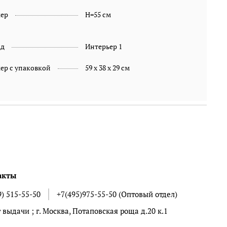
мер
H=55 см
ад
Интерьер 1
ер с упаковкой
59 х 38 х 29 см
акты
9) 515-55-50
+7(495)975-55-50 (Оптовый отдел)
 выдачи ; г. Москва, Потаповская роща д.20 к.1