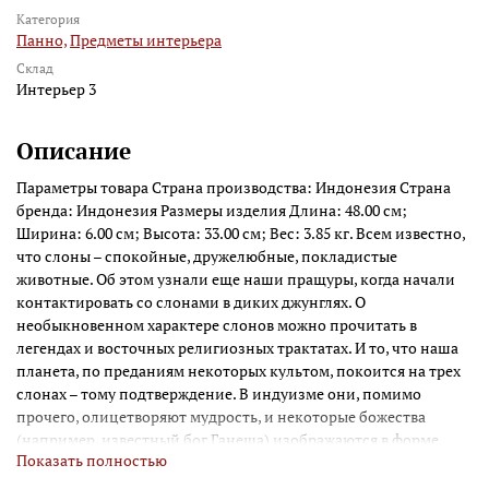
Категория
Панно,
Предметы интерьера
Склад
Интерьер 3
Описание
Параметры товара Страна производства: Индонезия Страна
бренда: Индонезия Размеры изделия Длина: 48.00 см;
Ширина: 6.00 см; Высота: 33.00 см; Вес: 3.85 кг. Всем известно,
что слоны – спокойные, дружелюбные, покладистые
животные. Об этом узнали еще наши пращуры, когда начали
контактировать со слонами в диких джунглях. О
необыкновенном характере слонов можно прочитать в
легендах и восточных религиозных трактатах. И то, что наша
планета, по преданиям некоторых культом, покоится на трех
слонах – тому подтверждение. В индуизме они, помимо
прочего, олицетворяют мудрость, и некоторые божества
(например, известный бог Ганеша) изображаются в форме
Показать полностью
слонов. Мы предлагаем отдать дань этим восточным
животным, и взглянуть на резное панно «Пять слонов – символ