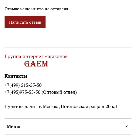
представлениям современного человека о творчестве
Отзывов еще никто не оставлял
отсталых племен, и прекрасно впишется в интерьер комнаты,
обставленной этническими статуэтками из Африки и Юго-
Написать отзыв
Восточной Азии.
Контакты
+7(499) 515-55-50
+7(495)975-55-50 (Оптовый отдел)
Пункт выдачи ; г. Москва, Потаповская роща д.20 к.1
Меню