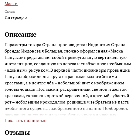
Маски
Склад
Интерьер 3
Описание
Параметры товара Страна производства: Индонезия Страна
бренда: Индонезия Большая, сложно оформленная «Маска
Папуаса» представляет собой прямоугольную вертикальную
инсталляцию, созданную из дерева и снабженную необычным
«идейным» рисунком. В верхней части дизайнеры провинции
Папуа изобразили два круга с красными мальтийскими
крестами, а в центре лба – небольшой щит с изображением
головы лошади. Нос маски, раскрашенный светлой и желтой
красками, украшен короткой веревочкой, а круглый зубастый
рот – небольшим крокодилом, решившим выбраться из пасти
необычного существа, изображенного на панно. Подбородок
раскрашен рисунком из желто-белых кругов и красных
Показать полностью
шариков, а верх (место, где должны располагаться уши) –
двумя желтыми скобами, которые перевязаны короткими
Отзывы
желтыми ленточками. Маска полностью соответствует