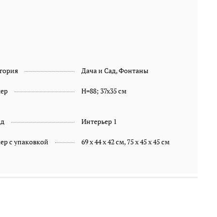
гория
Дача и Сад, Фонтаны
мер
H=88; 37x35 см
ад
Интерьер 1
ер с упаковкой
69 х 44 х 42 см, 75 х 45 х 45 см