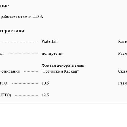
ние
работает от сети 220 В.
теристики
Waterfall
Кате
ал
полирезин
Раз
Фонтан декоративный
е описание
''Греческий Каскад''
Скл
ETTO)
10.5
Разм
RUTTO)
12.5