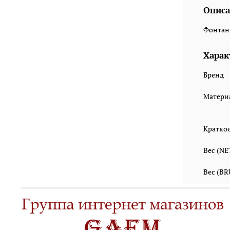
Описа
Фонтан 
Харак
Бренд
Матери
Кратко
Вес (N
Вес (B