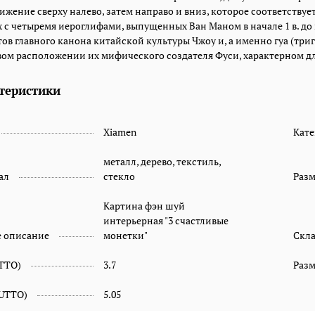
вижение сверху налево, затем направо и вниз, которое соответству
 с четыремя иероглифами, выпущенных Ван Маном в начале 1 в. до 
ов главного канона китайской культуры Чжоу и, а именно гуа (тригр
вом расположении их мифического создателя Фуси, характерном дл
теристики
Xiamen
Кате
металл, дерево, текстиль,
ал
стекло
Раз
Картина фэн шуй
интерьерная "3 счастливые
е описание
монетки"
Скл
ETTO)
3.7
Разм
RUTTO)
5.05