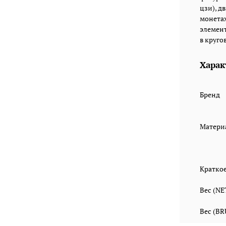
цзи), д
монетах
элемент
в круго
Харак
Бренд
Матери
Кратко
Вес (N
Вес (B