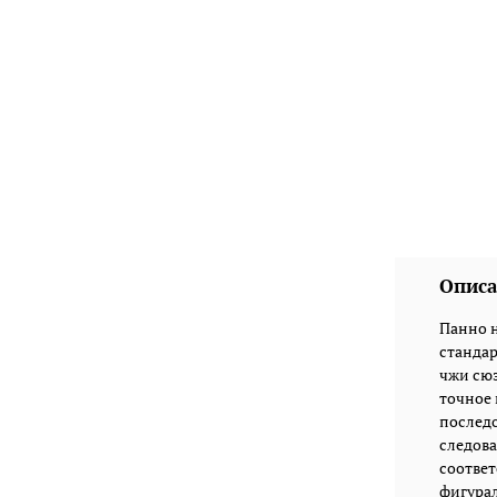
Описа
Панно 
стандар
чжи сюэ
точное
последо
следова
соответ
фигурал