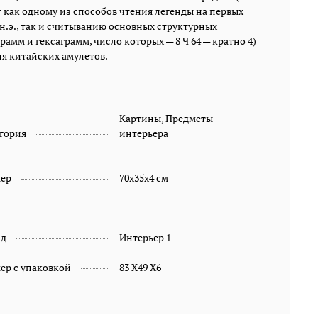
ет как одному из способов чтения легенды на первых
н.э., так и считыванию основных структурных
амм и гексаграмм, число которых — 8 Ч 64 — кратно 4)
я китайских амулетов.
Картины, Предметы
гория
интерьера
мер
70x35x4 см
ад
Интерьер 1
ер с упаковкой
83 Х49 Х6