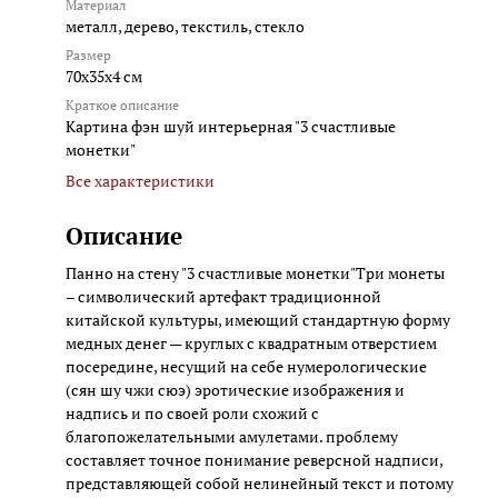
Материал
металл, дерево, текстиль, стекло
Размер
70x35x4 см
Краткое описание
Картина фэн шуй интерьерная "3 счастливые
монетки"
Все характеристики
Описание
Панно на стену "3 счастливые монетки"Три монеты
– символический артефакт традиционной
китайской культуры, имеющий стандартную форму
медных денег — круглых с квадратным отверстием
посередине, несущий на себе нумерологические
(сян шу чжи сюэ) эротические изображения и
надпись и по своей роли схожий с
благопожелательными амулетами. проблему
составляет точное понимание реверсной надписи,
представляющей собой нелинейный текст и потому