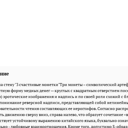
ние
на стену "3 счастливые монетки"Три монеты – символический арт
тную форму медных денег — круглых с квадратным отверстием пос
) эротические изображения и надпись и по своей роли схожий с 
 понимание реверсной надписи, представляющей собой нелинейн
вательности чтения составляющих ее иероглифов. Согласно расп
ть движению сверху вниз, справа налево, что образует сочетание «
ствует устойчивому выражению китайского языка, буквально озна
ьно - любовные взаимоотношения. Кроме того, допустимо S-образн