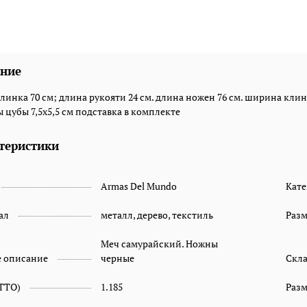
ние
линка 70 см; длина рукояти 24 см. длина ножен 76 см. ширина клин
 цубы 7,5х5,5 см подставка в комплекте
теристики
Armas Del Mundo
Кате
ал
металл, дерево, текстиль
Раз
Меч самурайский. Ножны
е описание
черные
Скл
ETTO)
1.185
Разм