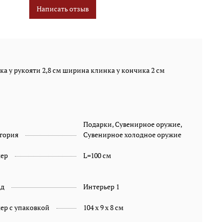
Написать отзыв
ка у рукояти 2,8 см ширина клинка у кончика 2 см
Подарки, Сувенирное оружие,
гория
Сувенирное холодное оружие
мер
L=100 см
ад
Интерьер 1
ер с упаковкой
104 х 9 х 8 см