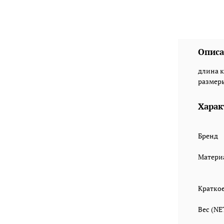
Описа
длина к
размеры
Харак
Бренд
Матери
Кратко
Вес (N