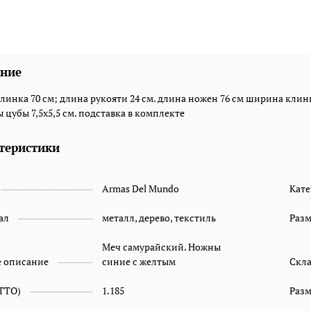
ние
линка 70 см; длина рукояти 24 см. длина ножен 76 см ширина клинк
 цубы 7,5х5,5 см. подставка в комплекте
теристики
Armas Del Mundo
Кате
ал
металл, дерево, текстиль
Раз
Меч самурайский. Ножны
е описание
синие с желтым
Скл
ETTO)
1.185
Разм