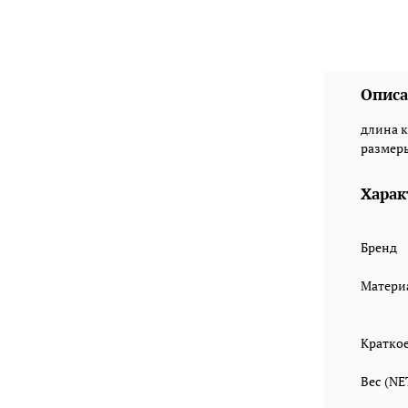
Описа
длина к
размеры
Харак
Бренд
Матери
Кратко
Вес (N