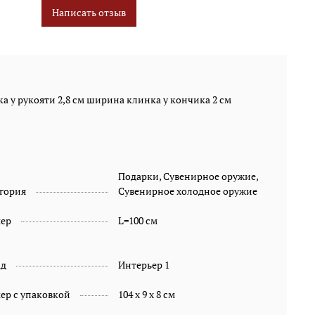
Написать отзыв
а у рукояти 2,8 см ширина клинка у кончика 2 см
Подарки, Сувенирное оружие,
гория
Сувенирное холодное оружие
мер
L=100 см
ад
Интерьер 1
ер с упаковкой
104 х 9 х 8 см