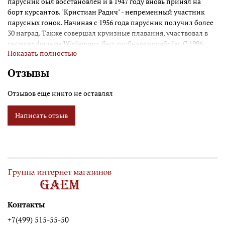
парусник был восстановлен и в 1947 году вновь принял на
борт курсантов. "Кристиан Радич" - непременный участник
парусных гонок. Начиная с 1956 года парусник получил более
30 наград. Также совершал круизные плавания, участвовал в
съемках фильма Winjammer, был учебным кораблём. С 1996
Показать полностью
года корабль стал доступен для всех желающих приобщиться
к парусной романтике, а возрастная планка планка опущена
Отзывы
до 12 лет.
Отзывов еще никто не оставлял
Написать отзыв
Контакты
+7(499) 515-55-50