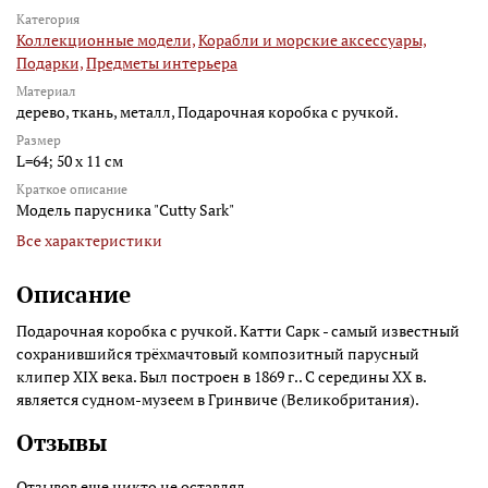
Категория
Коллекционные модели,
Корабли и морские аксессуары,
Подарки,
Предметы интерьера
Материал
дерево, ткань, металл, Подарочная коробка с ручкой.
Размер
L=64; 50 х 11 см
Краткое описание
Модель парусника "Cutty Sark"
Все характеристики
Описание
Подарочная коробка с ручкой. Катти Сарк - самый известный
сохранившийся трёхмачтовый композитный парусный
клипер XIX века. Был построен в 1869 г.. С середины XX в.
является судном-музеем в Гринвиче (Великобритания).
Отзывы
Отзывов еще никто не оставлял