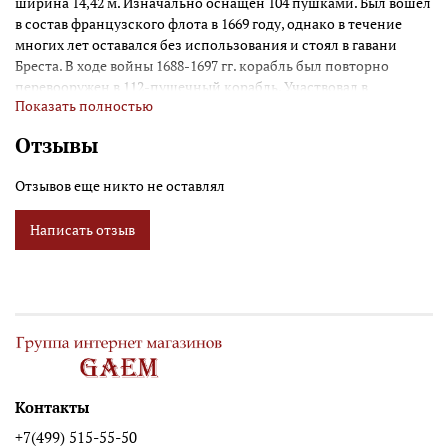
ширина 14,42 м. Изначально оснащен 104 пушками. Был вошёл
в состав французского флота в 1669 году, однако в течение
многих лет оставался без использования и стоял в гавани
Бреста. В ходе войны 1688-1697 гг. корабль был повторно
перевооружен в 112-пушечный корабль. Участвовал в
Показать полностью
сражении при Бичи-Хед и в сражении при Барфлёре в котором
корабль был сильно повреждён, не мог возвратиться в Брест и
Отзывы
был высажен на мель у Шербура для ремонта, вместе с двумя
другими кораблями. В ночь со 2-го на 3 июня корабль "Солей
Отзывов еще никто не оставлял
Рояль" подвергся нападению английских брандеров и был
сожжён. Из экипажа, состоявшего из 883 человек спасся лишь
Написать отзыв
один.
Контакты
+7(499) 515-55-50