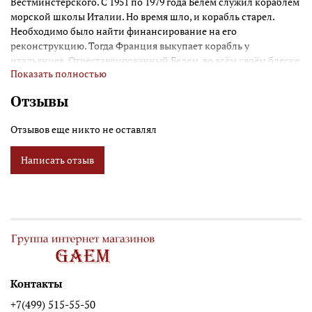
Вестминстерского. С 1951 по 1979 года Белем служил кораблём
морской школы Италии. Но время шло, и корабль старел.
Необходимо было найти финансирование на его
реконструкцию. Тогда Франция выкупает корабль у
итальянцев. Отреставрированный Белем, во всём своём блеске
Показать полностью
и величии был внесён в список исторических памятников в
1984 году. Сейчас Белем – это корабль-школа навигации,
Отзывы
корабль-путешественник, продолжающий участвовать во
всемирных морских шоу и фестивалях. Это один из самых
Отзывов еще никто не оставлял
больших парусников 19 века, который до сих пор находится в
навигации
Написать отзыв
Контакты
+7(499) 515-55-50