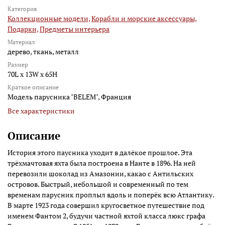
Категория
Коллекционные модели,
Корабли и морские аксессуары,
Подарки,
Предметы интерьера
Материал
дерево, ткань, металл
Размер
70L x 13W x 65H
Краткое описание
Модель парусника "BELEM", Франция
Все характеристики
Описание
История этого паусника уходит в далёкое прошлое. Эта
трёхмачтовая яхта была построена в Нанте в 1896. На ней
перевозили шоколад из Амазонии, какао с Антильских
островов. Быстрый, небольшой и современный по тем
временам парусник проплыл вдоль и поперёк всю Атлантику.
В марте 1923 года совершил кругосветное путешествие под
именем Фантом 2, будучи частной яхтой класса люкс графа