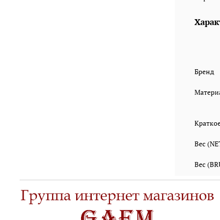
Харак
Бренд
Матери
Кратко
Вес (N
Вес (B