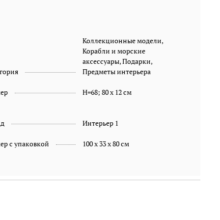
Коллекционные модели,
Корабли и морские
аксессуары, Подарки,
гория
Предметы интерьера
мер
Н=68; 80 х 12 см
ад
Интерьер 1
ер с упаковкой
100 х 33 х 80 см