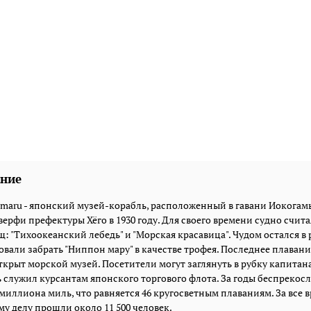
ние
maru - японский музей-корабль, расположенный в гавани Иокогам
верфи префектуры Хёго в 1930 году. Для своего времени судно сч
: "Тихоокеанский лебедь" и "Морская красавица". Чудом остался 
вали забрать "Ниппон мару" в качестве трофея. Последнее плавание
ткрыт морской музей. Посетители могут заглянуть в рубку капитана
 служил курсантам японского торгового флота. За годы беспрекос
миллиона миль, что равняется 46 кругосветным плаваниям. За все 
у делу прошли около 11 500 человек.