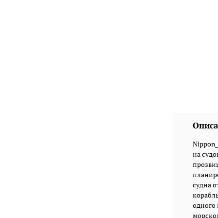
Описа
Nippon_
на судо
прозвищ
планиро
судна о
корабль
одного 
морском