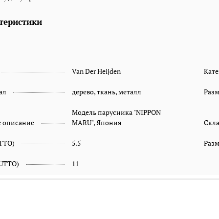
теристики
Van Der Heijden
Кате
ал
дерево, ткань, металл
Раз
Модель парусника "NIPPON
е описание
MARU", Япония
Скл
ETTO)
5.5
Разм
RUTTO)
11