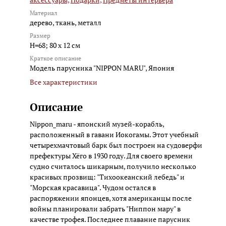
Материал
дерево, ткань, металл
Размер
Н=68; 80 х 12 см
Краткое описание
Модель парусника "NIPPON MARU", Япония
Все характеристики
Описание
Nippon_maru - японский музей-корабль,
расположенный в гавани Иокогамы. Этот учебный
четырехмачтовый барк был построен на судоверфи
префектуры Хёго в 1930 году. Для своего времени
судно считалось шикарным, получило несколько
красивых прозвищ: "Тихоокеанский лебедь" и
"Морская красавица". Чудом остался в
распоряжении японцев, хотя американцы после
войны планировали забрать "Ниппон мару" в
качестве трофея. Последнее плавание парусник