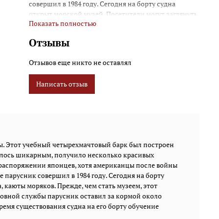
совершил в 1984 году. Сегодня на борту судна
открыт морской музей. Посетители могут заглянуть
Показать полностью
в рубку капитана, каюты моряков. Прежде, чем стать
музеем, этот корабль служил курсантам японского
Отзывы
торгового флота. За годы беспрекословной службы
парусник оставил за кормой около одного
Отзывов еще никто не оставлял
миллиона миль, что равняется 46 кругосветным
плаваниям. За все время существования судна на его
Написать отзыв
борту обучение морскому делу прошли около 11 500
человек.
ы. Этот учебный четырехмачтовый барк был построен
италось шикарным, получило несколько красивых
в распоряжении японцев, хотя американцы после войны
 парусник совершил в 1984 году. Сегодня на борту
, каюты моряков. Прежде, чем стать музеем, этот
ловной службы парусник оставил за кормой около
время существования судна на его борту обучение