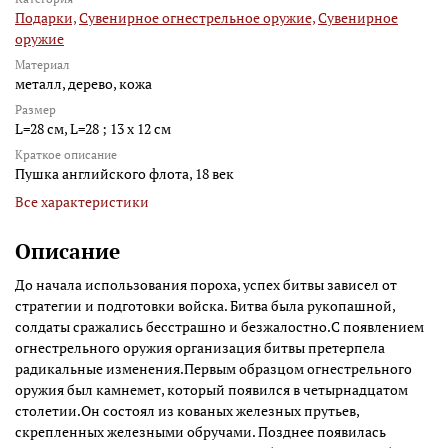
Подарки,
Сувенирное огнестрельное оружие,
Сувенирное
оружие
Материал
металл, дерево, кожа
Размер
L=28 см, L=28 ; 13 х 12 см
Краткое описание
Пушка английского флота, 18 век
Все характеристики
Описание
До начала использования пороха, успех битвы зависел от
стратегии и подготовки войска. Битва была рукопашной,
солдаты сражались бесстрашно и безжалостно.С появлением
огнестрельного оружия организация битвы претерпела
радикальные изменения.Первым образцом огнестрельного
оружия был камнемет, который появился в четырнадцатом
столетии.Он состоял из кованых железных прутьев,
скрепленных железными обручами. Позднее появилась