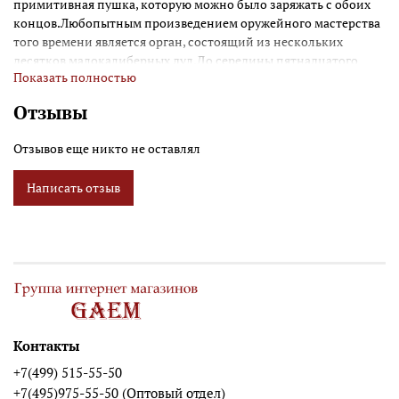
примитивная пушка, которую можно было заряжать с обоих
концов.Любопытным произведением оружейного мастерства
того времени является орган, состоящий из нескольких
десятков малокалиберных дул.До середины пятнадцатого
Показать полностью
века у орудий артиллерии отсутствовал лафет, поэтому они
были не мобильны.Существовали разные размеры
Отзывы
камнеметов. Они были настолько мощными "разрушителями
стен", что их можно назвать "ядерным оружием" того времени.
Отзывов еще никто не оставлял
Для знати обладание камнеметом являлось свидетельством
могущества и богатства.камнеметы перевозили на повозках,
Написать отзыв
запряженных тяжеловозами. Почти всегда их старались
установить как можно ближе от стен штурмуемой крепости.
Рядом устанавливали пушки поменьше и строили деревянные
прикрытия для стрелков.
Контакты
+7(499) 515-55-50
+7(495)975-55-50 (Оптовый отдел)