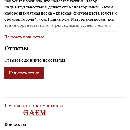
наносится вручную, что наделяет каждый набор
индивидуальностью и делает его неповторимым. В этом
наборе шахматная доска – красная; фигуры цвета золота и
бронзы. Король 9,7 см. Пешка 6 см. Материалы доски: дсп,
тонкий бронзовый лист с рельефными разделителями,
специальная краска. Материалы фигур: замак с латунным
Показать полностью
покрытием, ручная полировка. Подарочные короба
поставляются в двух цветах (в ассортименте)
Отзывы
Отзывов еще никто не оставлял
Написать отзыв
Контакты