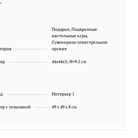
.
Подарки, Подарочные
настольные игры,
Сувенирное огнестрельное
гория
оружие
мер
44x44x3; H=9.5 см
ад
Интерьер 1
ер с упаковкой
49 х 49 х 8 см