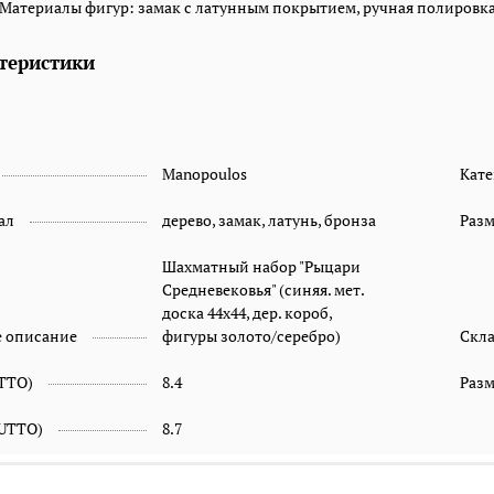
 Материалы фигур: замак с латунным покрытием, ручная полировка
теристики
Manopoulos
Кате
ал
дерево, замак, латунь, бронза
Раз
Шахматный набор "Рыцари
Средневековья" (синяя. мет.
доска 44х44, дер. короб,
е описание
фигуры золото/серебро)
Скл
ETTO)
8.4
Разм
RUTTO)
8.7