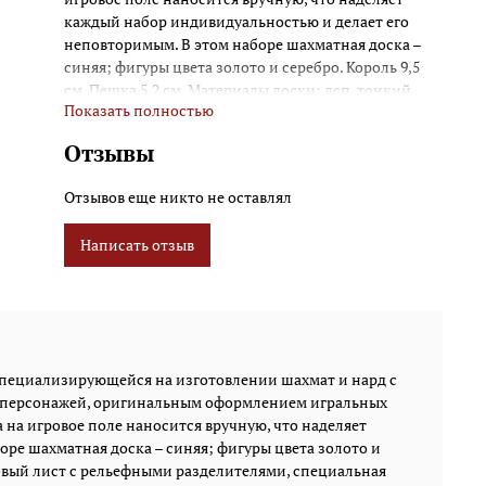
каждый набор индивидуальностью и делает его
неповторимым. В этом наборе шахматная доска –
синяя; фигуры цвета золото и серебро. Король 9,5
см. Пешка 5,2 см. Материалы доски: дсп, тонкий
Показать полностью
бронзовый лист с рельефными разделителями,
специальная краска. Материалы фигур: замак с
Отзывы
латунным покрытием, ручная полировка.
Отзывов еще никто не оставлял
Написать отзыв
специализирующейся на изготовлении шахмат и нард с
ки персонажей, оригинальным оформлением игральных
 на игровое поле наносится вручную, что наделяет
ре шахматная доска – синяя; фигуры цвета золото и
нзовый лист с рельефными разделителями, специальная