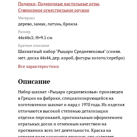
Подарки,
Подарочные настольные игры,
Сувенирное огнестрельное оружие
Материал
дерево, замак, латунь, бронза
Размер
44x44x3; H=9.5 см
Краткое описание
Шахматный набор "Рыцари Средневековья" (синяя.
мет. доска 44х44, дер. короб, фигуры золото/серебро)
Все характеристики
Описание
Набор шахмат «Рыцари средневековья» произведен
в Греции на фабрике, специализирующейся на
изготовлении шахмат и нард с 1970 года. Их изделия
отличаются высокой степенью детализации
отделки персонажей, оригинальным оформлением
игральных досок и отменным качеством на
протяжении всех лет деятельности. Краска на
игровое поле наносится вручную, что наделяет