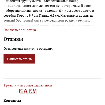
наносится вручную, что наделяет каждый набор
индивидуальностью и делает его неповторимым. В этом
наборе шахматная доска – зеленая; фигуры цвета золота и
серебра. Король 9,7 см. Пешка 6,5 см. Материалы доски: дсп,
тонкий бронзовый лист с рельефными разделителями,
специальная краска. Материалы фигур: замак с латунным
Показать полностью
покрытием, ручная полировка. Подарочные короба
поставляются в двух цветах (в ассортименте)
Отзывы
Отзывов еще никто не оставлял
Написать отзыв
Контакты