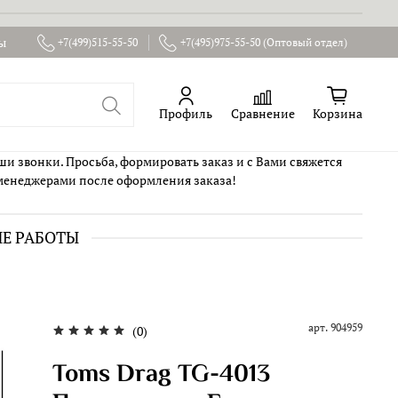
ы
+7(499)515-55-50
+7(495)975-55-50 (Оптовый отдел)
Профиль
Сравнение
Корзина
ши звонки. Просьба, формировать заказ и с Вами свяжется
менеджерами после оформления заказа!
ИЕ РАБОТЫ
арт.
904959
(0)
Toms Drag TG-4013