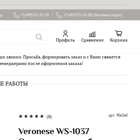
ы
+7(499)515-55-50
+7(495)975-55-50 (Оптовый отдел)
Профиль
Сравнение
Корзина
ши звонки. Просьба, формировать заказ и с Вами свяжется
менеджерами после оформления заказа!
ИЕ РАБОТЫ
арт.
906360
(0)
Veronese WS-1037