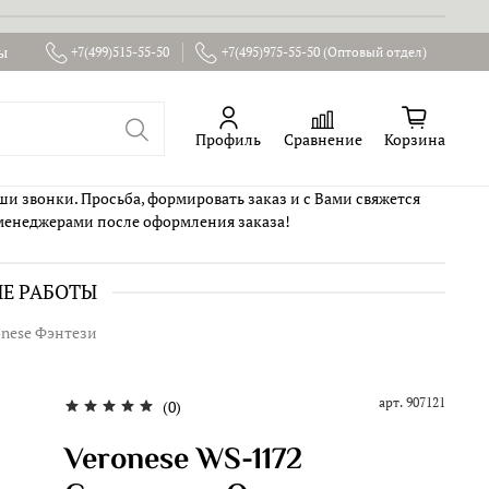
ы
+7(499)515-55-50
+7(495)975-55-50 (Оптовый отдел)
Профиль
Сравнение
Корзина
ши звонки. Просьба, формировать заказ и с Вами свяжется
менеджерами после оформления заказа!
ИЕ РАБОТЫ
onese Фэнтези
арт.
907121
(0)
Veronese WS-1172