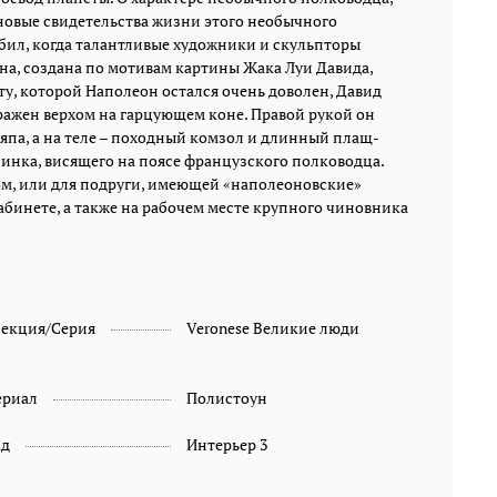
рукой он указывает путь вперед; на его голове –
новые свидетельства жизни этого необычного
вошедшая в легенды треугольная шляпа, а на теле –
бил, когда талантливые художники и скульпторы
походный комзол и длинный плащ-накидка. Сбруя
уна, создана по мотивам картины Жака Луи Давида,
коня украшена золотом; позолочены и ножны
у, которой Наполеон остался очень доволен, Давид
длинного клинка, висящего на поясе французского
ажен верхом на гарцующем коне. Правой рукой он
полководца. Статуэтка «Наполеон» - хороший
ляпа, а на теле – походный комзол и длинный плащ-
подарок для друга с «военным» характером, или для
инка, висящего на поясе французского полководца.
подруги, имеющей «наполеоновские» планы на
ом, или для подруги, имеющей «наполеоновские»
жизнь. Статуэтка будет хорошо смотреться в
абинете, а также на рабочем месте крупного чиновника
большой комнате, кабинете, а также на рабочем
месте крупного чиновника или бизнесмена.
Размеры изделия: 21,5 x 11 x 27 см. Вес: 1,95 кг.
лекция/Серия
Veronese Великие люди
ериал
Полистоун
ад
Интерьер 3