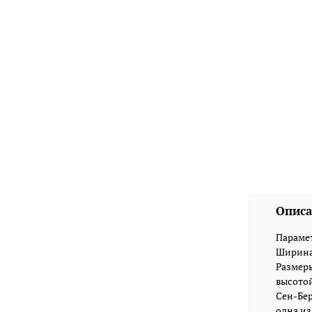
Описа
Парамет
Ширина:
Размеры
высотой
Сен-Бер
одна из