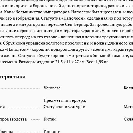
а и покорителя Европы по сей день спорят историки, разыскивая 
а. Как и большинство императоров, Наполеон был тщеславен, и лю
ли его изображения. Статуэтка «Наполеон», сделанная из полисто
ившего императора на перевале Сен-Бернар. За проделанную работ
 звание первого живописца императора Франции. Наполеон изобр
ет путь вперед; на его голове – вошедшая в легенды треугольная ш
. Сбруя коня украшена золотом; позолочены и ножны длинного кл
ка «Наполеон» - хороший подарок для друга с «военным» характер
а жизнь. Статуэтка будет хорошо смотреться в большой комнате, к
есмена. Размеры изделия: 21,5 x 11 x 27 см. Вес: 1,95 кг.
теристики
Veronese
Кол
Предметы интерьера,
рия
Статуэтки и Фигурки
Мат
 производства
Китай
Скл
 бренда
Гонконг