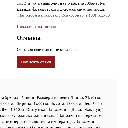
см. Статуэтка выполнена по картине Жака Луи
Давида, французского художника-живописца,
"Наполеон на перевале Сен-Бернар" в 1801 году. В
период Консульства и Империи Давид получает
Показать полностью
звание первого живописца императора. Наполеон –
одна из самых ярких звезд, которые когда-либо
Отзывы
зажигал политический небосвод планеты. О
характере необычного полководца, политика и
Отзывов еще никто не оставлял
покорителя Европы по сей день спорят историки,
разыскивая новые свидетельства жизни этого
Написать отзыв
необычного человека. Как и большинство
императоров, Наполеон был тщеславен, и любил,
когда талантливые художники и скульпторы
создавали его изображения. Статуэтка «Наполеон»,
сделанная из полистоуна, создана по мотивам
картины Жака Луи Давида, изобразившего
а бренда: Гонконг Размеры изделия Длина: 21.50 см;
императора на перевале Сен-Бернар. За
.00 см; Ширина: 17.00 см; Высота: 38.00 см; Вес: 2.45 кг.
проделанную работу, которой Наполеон остался
Вес: 10.50 кг. Статуэтка ''Наполеон... (Давид Жак Луи)''
очень доволен, Давид получил звание первого
зского художника-живописца, "Наполеон на перевале
живописца императора Франции. Наполеон
 звание первого живописца императора. Наполеон –
изображен верхом на гарцующем коне. Правой
босвод планеты. О характере необычного полководца,