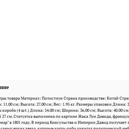
ние
ры товара Материал: Полистоун Страна производства: Китай Стран
 11.00 см; Высота: 27.00 см; Вес: 1.95 кг. Размеры упаковки Длина: 26
 короба (4 шт.) Длина: 54.00 см; Ширина: 36.00 см; Высота: 40.00 см; 
 27 см. Статуэтка выполнена по картине Жака Луи Давида, францу
нар" в 1801 году. В период Консульства и Империи Давид получает
 самых ярких звезд, которые когда-либо зажигал политический не