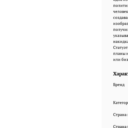
политик
человек
создава
изобраз
получил
указыва
накидка
Статуэт
планы н
или бизн
Харак
Бренд
Катего
Страна
Страна