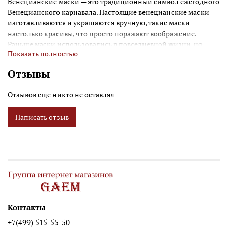
Венецианские маски — это традиционный символ ежегодного
Венецианского карнавала. Настоящие венецианские маски
изготавливаются и украшаются вручную, такие маски
настолько красивы, что просто поражают воображение.
Раньше маски использовались в повседневной жизни, но
Показать полностью
теперь они стали символом праздника и веселья. Размеры
изделия: 14,5 x 7,5 x 30 см. Вес: 0,85 кг.
Отзывы
Отзывов еще никто не оставлял
Написать отзыв
Контакты
+7(499) 515-55-50