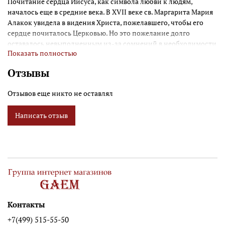
Почитание сердца Иисуса, как символа любви к людям,
началось еще в средние века. В XVII веке св. Маргарита Мария
Алакок увидела в видения Христа, пожелавшего, чтобы его
сердце почиталось Церковью. Но это пожелание долго
оставалось невыполненным из-за сомнений в необходимости
Показать полностью
установления нового всецерковного почитания. Размеры
изделия: 6,5 x 4,5 x 17 см. Вес: 0,25 кг.
Отзывы
Отзывов еще никто не оставлял
Написать отзыв
Контакты
+7(499) 515-55-50