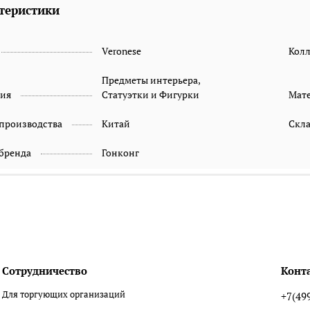
теристики
Veronese
Кол
Предметы интерьера,
рия
Статуэтки и Фигурки
Мат
 производства
Китай
Скл
 бренда
Гонконг
Сотрудничество
Конт
Для торгующих организаций
+7(49