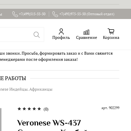
ы
+7(499)515-55-50
+7(495)975-55-50 (Оптовый отдел)
Профиль
Сравнение
Корзина
ши звонки. Просьба, формировать заказ и с Вами свяжется
менеджерами после оформления заказа!
ИЕ РАБОТЫ
onese Индейцы. Африканцы
арт.
902299
(0)
Veronese WS-437