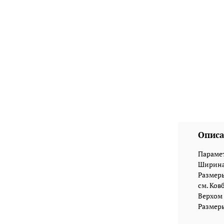
Описа
Парамет
Ширина:
Размеры 
см. Ков
Верхом 
Размеры 