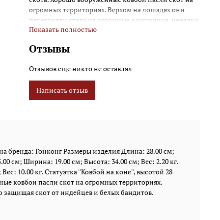
огромных территориях. Верхом на лошадях они
перегоняли стада на огромные расстояния, нередко
Показать полностью
защищая скот от индейцев и белых бандитов.
Размеры изделия: 28 x 9,5 x 28 см. Вес: 2,2 кг.
Отзывы
Отзывов еще никто не оставлял
Написать отзыв
а бренда: Гонконг Размеры изделия Длина: 28.00 см;
00 см; Ширина: 19.00 см; Высота: 34.00 см; Вес: 2.20 кг.
Вес: 10.00 кг. Статуэтка ''Ковбой на коне'', высотой 28
ные ковбои пасли скот на огромных территориях.
о защищая скот от индейцев и белых бандитов.