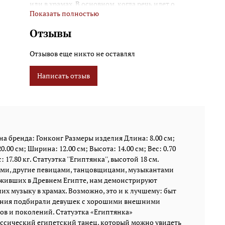
или в храмах. В основном, когда речь идет о
Показать полностью
женщинах, живших в Древнем Египте, нам
демонстрируют танцовщиц или певиц,
Отзывы
развлекавших придворных фараона или
исполнявших музыку в храмах. Возможно, это и к
Отзывов еще никто не оставлял
лучшему: быт сельской египетской девушки
малоинтересен. Естественно, для танца и пения
Написать отзыв
подбирали девушек с хорошими внешними
данными, а их изображения восхищают и
возбуждают мужчин всех возрастов и поколений.
Статуэтка «Египтянка» демонстрирует одну из
таких девушек. Она – танцовщица, и исполняет
классический египетский танец, который можно
а бренда: Гонконг Размеры изделия Длина: 8.00 см;
увидеть во многих видеоклипах, снятых по
0.00 см; Ширина: 12.00 см; Высота: 14.00 см; Вес: 0.70
«древнеегипетским» мотивам. Она молода, стройна,
17.80 кг. Статуэтка ''Египтянка'', высотой 18 см.
и очень сексуальна. В жарком египетском климате
ми, другие певицами, танцовщицами, музыкантами
три тысячи лет назад редко носили много одежды:
, живших в Древнем Египте, нам демонстрируют
на девушке легкая юбка-накидка, бюстгальтер и
 музыку в храмах. Возможно, это и к лучшему: быт
головной убор с золотым кольцом и коброй.
 пения подбирали девушек с хорошими внешними
Фигурку можно дарить любому мужчине: молодая
ов и поколений. Статуэтка «Египтянка»
египетская танцовщица понравится любому
ассический египетский танец, который можно увидеть