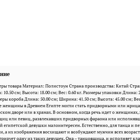
ние
ры товара Материал: Полистоун Страна производства: Китай Стран
 10.50 см; Высота: 18.00 см; Вес: 0.60 кг. Размеры упаковки Длина: 2
еры короба Длина: 50.00 см; Ширина: 41.50 см; Высота: 45.00 см; Вес: 
е женщины в Древнем Египте могли стать придворными или жрица
ском дворе или в храмах. В основном, когда речь идет о женщинах
иц или певиц, развлекавших придворных фараона или исполнявших
й египетской девушки малоинтересен. Естественно, для танца и
, а их изображения восхищают и возбуждают мужчин всех возраст
рирует одну из таких девушек. Она – танцовщица, и исполняет кл