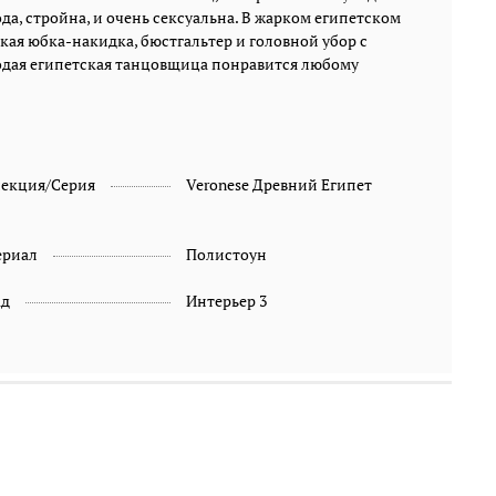
представителю сильного пола. Размеры изделия: 8 x
а, стройна, и очень сексуальна. В жарком египетском
10,5 x 18 см. Вес: 0,6 кг.
кая юбка-накидка, бюстгальтер и головной убор с
одая египетская танцовщица понравится любому
лекция/Серия
Veronese Древний Египет
ериал
Полистоун
ад
Интерьер 3