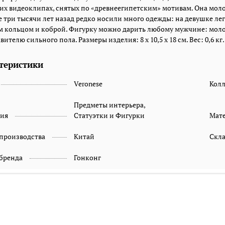
их видеоклипах, снятых по «древнеегипетским» мотивам. Она молод
 три тысячи лет назад редко носили много одежды: на девушке лег
м кольцом и коброй. Фигурку можно дарить любому мужчине: мол
вителю сильного пола. Размеры изделия: 8 x 10,5 x 18 см. Вес: 0,6 кг.
теристики
Veronese
Кол
Предметы интерьера,
рия
Статуэтки и Фигурки
Мат
 производства
Китай
Скл
 бренда
Гонконг