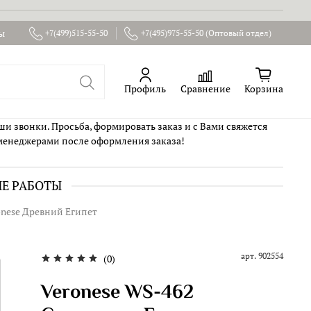
ы
+7(499)515-55-50
+7(495)975-55-50 (Оптовый отдел)
Профиль
Сравнение
Корзина
ши звонки. Просьба, формировать заказ и с Вами свяжется
менеджерами после оформления заказа!
ИЕ РАБОТЫ
onese Древний Египет
арт.
902554
(0)
Veronese WS-462