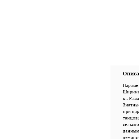
Описа
Парамет
Ширина:
кг. Разм
Знатны
при цар
танцовщ
сельско
данными
демонст