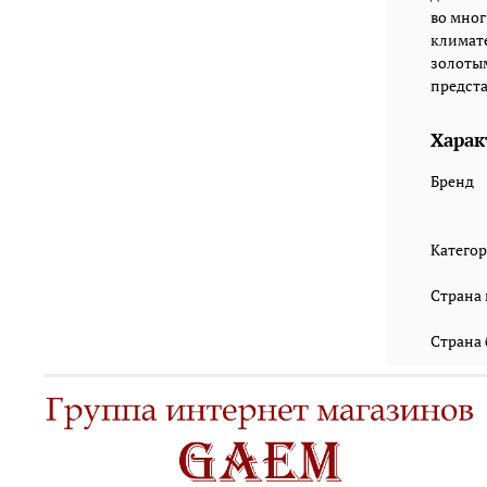
во мног
климате
золоты
предста
Харак
Бренд
Катего
Страна
Страна