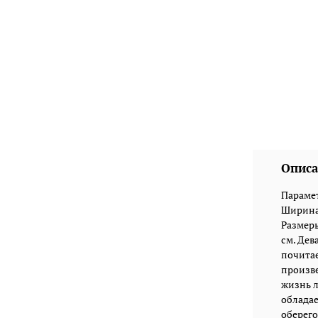
Описа
Парамет
Ширина:
Размеры
см. Дев
почитае
произве
жизнь л
обладае
оберего