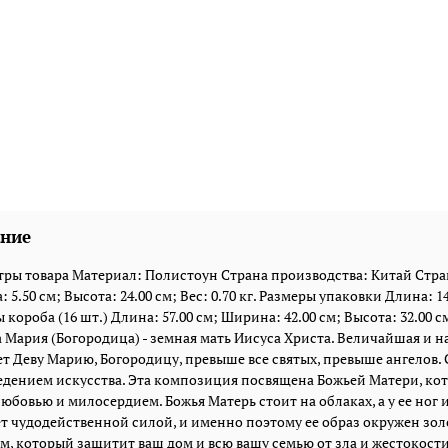
ние
ры товара Материал: Полистоун Страна производства: Китай Стран
 5.50 см; Высота: 24.00 см; Вес: 0.70 кг. Размеры упаковки Длина: 14.
 короба (16 шт.) Длина: 57.00 см; Ширина: 42.00 см; Высота: 32.00 см;
а Мария (Богородица) - земная мать Иисуса Христа. Величайшая и 
т Деву Марию, Богородицу, превыше все святых, превыше ангелов. 
дением искусства. Эта композиция посвящена Божьей Матери, кото
юбовью и милосердием. Божья Матерь стоит на облаках, а у ее но
т чудодейственной силой, и именно поэтому ее образ окружен зол
м, который защитит ваш дом и всю вашу семью от зла и жестокости. Ра