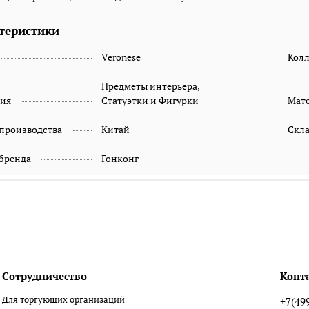
теристики
Veronese
Кол
Предметы интерьера,
рия
Статуэтки и Фигурки
Мат
 производства
Китай
Скл
 бренда
Гонконг
Сотрудничество
Конт
Для торгующих организаций
+7(49