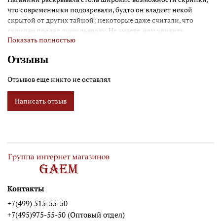
что современники подозревали, будто он владеет некой
скрытой от других тайной; некоторые даже считали, что
скрипач продал душу дьяволу. Не знаете, чем удивить
Показать полностью
ценителя классической музыки? Или хотите разнообразить
свой интерьер фигуркой известной личности? Статуэтка
Отзывы
“Паганини” из полистоуна идеально подойдет для таких
случаев. Фигурка выполнена из современного полимера и
Отзывов еще никто не оставлял
окрашена профессионалами под состаренную бронзу.
Композиция смотрится очень эффектно. Размеры изделия:
Написать отзыв
10,5 x 8,5 x 29 см. Вес: 0,75 кг.
Контакты
+7(499) 515-55-50
+7(495)975-55-50 (Оптовый отдел)