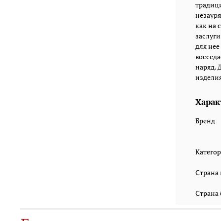
традици
незауря
как на 
заслуги
для нее
восседа
наряд. 
изделия:
Харак
Бренд
Катего
Страна
Страна