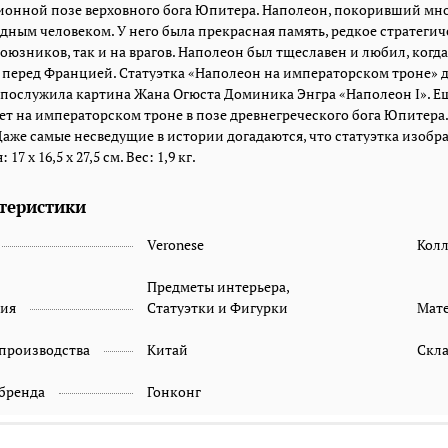
онной позе верховного бога Юпитера. Наполеон, покоривший мног
дным человеком. У него была прекрасная память, редкое стратеги
союзников, так и на врагов. Наполеон был тщеславен и любил, ко
 перед Францией. Статуэтка «Наполеон на императорском троне» 
 послужила картина Жана Огюста Доминика Энгра «Наполеон I». Е
ет на императорском троне в позе древнегреческого бога Юпитера. В
Даже самые несведущие в истории догадаются, что статуэтка изобр
 17 x 16,5 x 27,5 см. Вес: 1,9 кг.
теристики
Veronese
Кол
Предметы интерьера,
рия
Статуэтки и Фигурки
Мат
 производства
Китай
Скл
 бренда
Гонконг