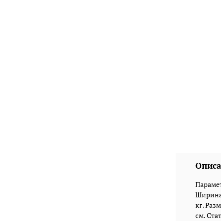
Описа
Парамет
Ширина:
кг. Разм
см. Ста