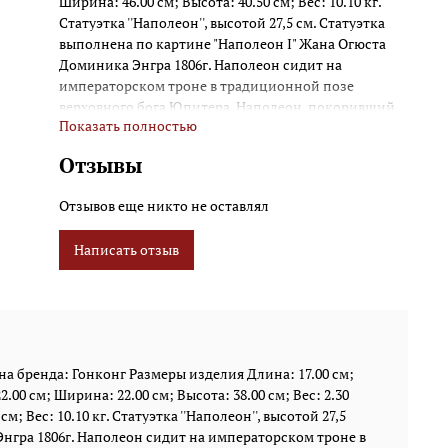
Ширина: 46.00 см; Высота: 40.50 см; Вес: 10.10 кг.
Статуэтка ''Наполеон'', высотой 27,5 см. Статуэтка
выполнена по картине "Наполеон I" Жана Огюста
Доминика Энгра 1806г. Наполеон сидит на
императорском троне в традиционной позе
верховного бога Юпитера. Наполеон, покоривший
Показать полностью
многие европейские державы в начале 19-го века,
был незаурядным человеком. У него была
Отзывы
прекрасная память, редкое стратегическое
мышление, и умение производить впечатление как
Отзывов еще никто не оставлял
на союзников, так и на врагов. Наполеон был
тщеславен и любил, когда окружение публично
Написать отзыв
признавало его выдающиеся заслуги перед
Францией. Статуэтка «Наполеон на императорском
троне» демонстрирует момент пика успехов
Наполеона; темой для нее послужила картина Жана
Огюста Доминика Энгра «Наполеон I». Еще молодой
Наполеон Бонапарт прекрасно выглядит, и
а бренда: Гонконг Размеры изделия Длина: 17.00 см;
восседает на императорском троне в позе
2.00 см; Ширина: 22.00 см; Высота: 38.00 см; Вес: 2.30
древнегреческого бога Юпитера. В его руке – жезл
м; Вес: 10.10 кг. Статуэтка ''Наполеон'', высотой 27,5
власти, а на теле – королевский наряд. Даже самые
Энгра 1806г. Наполеон сидит на императорском троне в
несведущие в истории догадаются, что статуэтка