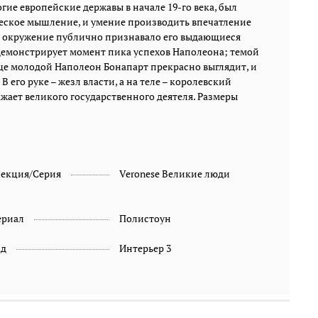
ие европейские державы в начале 19-го века, был
изображает великого государственного деятеля.
ческое мышление, и умение производить впечатление
Размеры изделия: 17 x 16,5 x 27,5 см. Вес: 1,9 кг.
гда окружение публично признавало его выдающиеся
демонстрирует момент пика успехов Наполеона; темой
ще молодой Наполеон Бонапарт прекрасно выглядит, и
 его руке – жезл власти, а на теле – королевский
ажает великого государственного деятеля. Размеры
лекция/Серия
Veronese Великие люди
ериал
Полистоун
ад
Интерьер 3