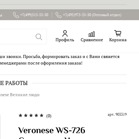
ы
+7(499)515-55-50
+7(495)975-55-50 (Оптовый отдел)
Профиль
Сравнение
Корзина
ши звонки. Просьба, формировать заказ и с Вами свяжется
менеджерами после оформления заказа!
ИЕ РАБОТЫ
onese Великие люди
арт.
903319
(0)
Veronese WS-726