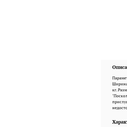
Описа
Парамет
Ширина:
кг. Разм
"Поскол
прислуш
недосто
Харак