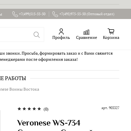
ы
+7(499)515-55-50
+7(495)975-55-50 (Оптовый отдел)
Профиль
Сравнение
Корзина
ши звонки. Просьба, формировать заказ и с Вами свяжется
менеджерами после оформления заказа!
ИЕ РАБОТЫ
onese Воины Востока
арт.
903327
(0)
Veronese WS-734