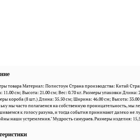
ние
ры товара Материал: Полистоун Страна производства: Китай Стран
 11.00 см; Высота: 21.00 см; Вес: 0.70 кг. Размеры упаковки Длина: 2
еры короба (8 шт.) Длина: 35.50 см; Ширина: 46.00 см; Высота: 33.00 с
ьку мы часто полагаемся на собственную проницательность, мы л
иваемся к голосу разума, и тогда события принимают далеко не л
йны наши устремления." Мудрость самураев. Размеры изделия: 15,5 x 1
теристики