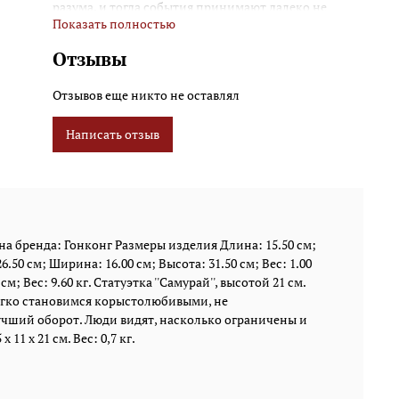
разума, и тогда события принимают далеко не
Показать полностью
лучший оборот. Люди видят, насколько ограничены
и недостойны наши устремления." Мудрость
Отзывы
самураев. Размеры изделия: 15,5 x 11 x 21 см. Вес: 0,7
кг.
Отзывов еще никто не оставлял
Написать отзыв
а бренда: Гонконг Размеры изделия Длина: 15.50 см;
6.50 см; Ширина: 16.00 см; Высота: 31.50 см; Вес: 1.00
м; Вес: 9.60 кг. Статуэтка ''Самурай'', высотой 21 см.
егко становимся корыстолюбивыми, не
учший оборот. Люди видят, насколько ограничены и
1 x 21 см. Вес: 0,7 кг.