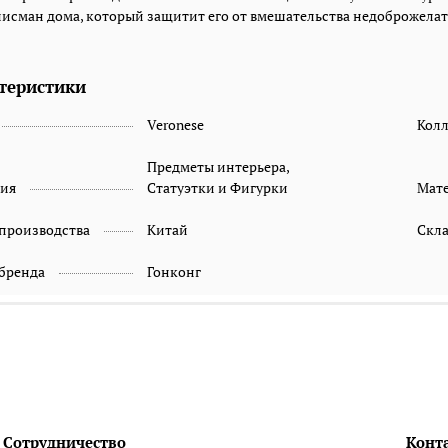
лисман дома, который защитит его от вмешательства недоброжелателе
теристики
Veronese
Кол
Предметы интерьера,
рия
Статуэтки и Фигурки
Мат
 производства
Китай
Скл
 бренда
Гонконг
Сотрудничество
Конт