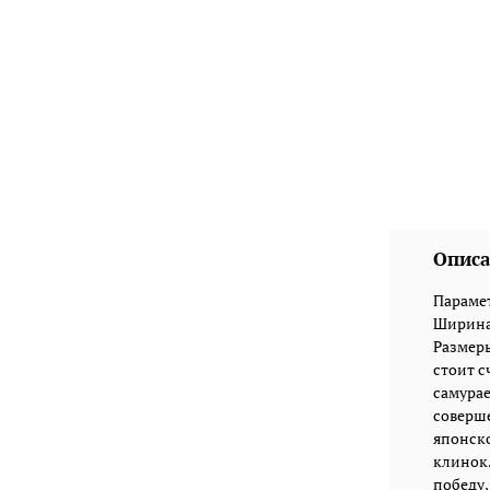
Описа
Парамет
Ширина:
Размеры 
стоит с
самурае
соверше
японско
клинок.
победу,