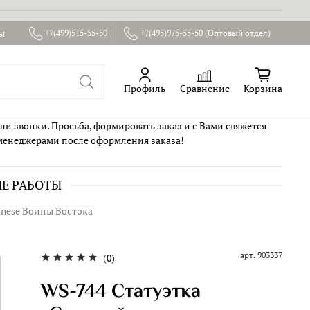
ы
+7(499)515-55-50
+7(495)975-55-50 (Оптовый отдел)
Профиль
Сравнение
Корзина
ши звонки. Просьба, формировать заказ и с Вами свяжется
менеджерами после оформления заказа!
ИЕ РАБОТЫ
onese Воины Востока
арт.
903337
(0)
WS-744 Статуэтка