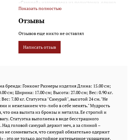
«Самурай» изготовлена из полистоуна, однако
Показать полностью
кажется, что она вылита из бронзы и металла. Ее
строгий и совершенный дизайн в полной мере
Отзывы
олицетворяет самурайскую честь и отвагу.
Статуэтка выполнена в виде бесстрашного
Отзывов еще никто не оставлял
японского воина, который готовится к самому
главному бою в своей жизни. Над головой самурай
Написать отзыв
держит меч, а за спиной – клинок. При этом на его
костюме висит еще несколько острых мечей. Можно
не сомневаться, что самурай обязательно одержит
победу, свергнет врага и достигнет своей главной
цели. Статуэтка «Самурай» - это не только
достойное интерьерное украшение, но и талисман
а бренда: Гонконг Размеры изделия Длина: 15.00 см;
дома, который защитит его от вмешательства
00 см; Ширина: 17.00 см; Высота: 27.00 см; Вес: 0.90 кг.
недоброжелателей и врагов. Размеры изделия: 15 x
ес: 7.80 кг. Статуэтка ''Самурай'', высотой 24 см. "Не
9,5 x 24 см. Вес: 0,65 кг.
ями и нежеланием что-либо в себе менять." Мудрость
, что она вылита из бронзы и металла. Ее строгий и
агу. Статуэтка выполнена в виде бесстрашного
 Над головой самурай держит меч, а за спиной –
но не сомневаться, что самурай обязательно одержит
й» - это не только достойное интерьерное украшение,