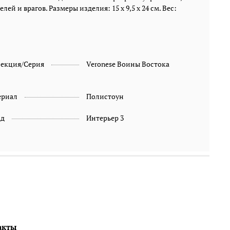
й и врагов. Размеры изделия: 15 x 9,5 x 24 см. Вес:
лекция/Серия
Veronese Воины Востока
ериал
Полистоун
ад
Интерьер 3
акты