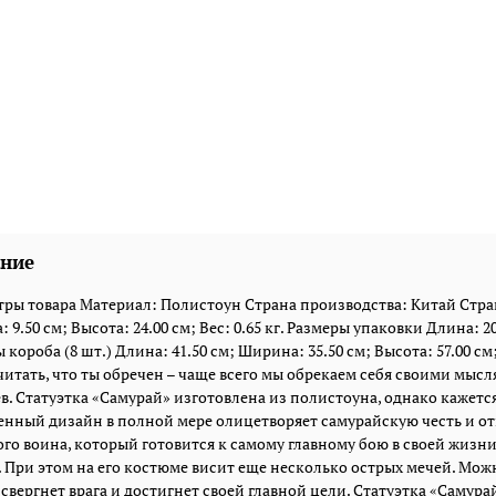
ние
ры товара Материал: Полистоун Страна производства: Китай Стран
 9.50 см; Высота: 24.00 см; Вес: 0.65 кг. Размеры упаковки Длина: 20.
короба (8 шт.) Длина: 41.50 см; Ширина: 35.50 см; Высота: 57.00 см; В
читать, что ты обречен – чаще всего мы обрекаем себя своими мысл
в. Статуэтка «Самурай» изготовлена из полистоуна, однако кажется
нный дизайн в полной мере олицетворяет самурайскую честь и отв
го воина, который готовится к самому главному бою в своей жизни.
 При этом на его костюме висит еще несколько острых мечей. Мож
 свергнет врага и достигнет своей главной цели. Статуэтка «Самура