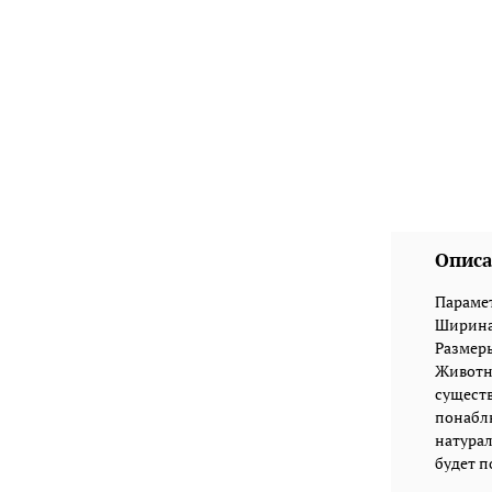
Описа
Парамет
Ширина:
Размеры 
Животны
существ
понаблю
натурал
будет п