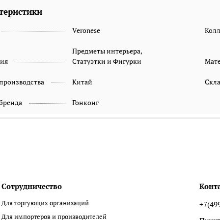
теристики
Veronese
Кол
Предметы интерьера,
рия
Статуэтки и Фигурки
Мат
 производства
Китай
Скл
 бренда
Гонконг
Сотрудничество
Конт
Для торгующих организаций
+7(49
Для импортеров и производителей