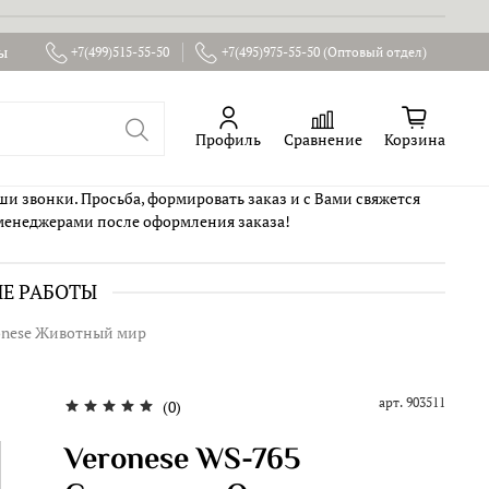
ы
+7(499)515-55-50
+7(495)975-55-50 (Оптовый отдел)
Профиль
Сравнение
Корзина
ши звонки. Просьба, формировать заказ и с Вами свяжется
менеджерами после оформления заказа!
ИЕ РАБОТЫ
onese Животный мир
арт.
903511
(0)
Veronese WS-765