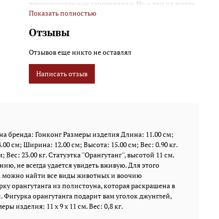
природоохранные заповедники. Но и там не всегда
Показать полностью
можно найти все виды животных и воочию
понаблюдать за их активной жизнью и повадками.
Отзывы
Вы можете купить фигурку орангутанга из
полистоуна, которая раскрашена в натуральные
Отзывов еще никто не оставлял
цвета пастелью и удивительным образом похожа на
оригинал. Фигурка орангутанга подарит вам уголок
Написать отзыв
джунглей, будет поднимать настроение и радовать
каждого вашего гостя и друга. Размеры изделия: 11 x
9 x 11 см. Вес: 0,8 кг.
а бренда: Гонконг Размеры изделия Длина: 11.00 см;
00 см; Ширина: 12.00 см; Высота: 15.00 см; Вес: 0.90 кг.
Вес: 23.00 кг. Статуэтка ''Орангутанг'', высотой 11 см.
ю, не всегда удается увидеть вживую. Для этого
а можно найти все виды животных и воочию
ку орангутанга из полистоуна, которая раскрашена в
 Фигурка орангутанга подарит вам уголок джунглей,
 изделия: 11 x 9 x 11 см. Вес: 0,8 кг.