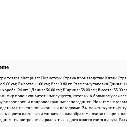
ние
ры товара Материал: Полистоун Страна производства: Китай Стран
 9.00 см; Высота: 11.00 см; Вес: 0.80 кг. Размеры упаковки Длина: 14.
короба (24 шт.) Длина: 56.00 см; Ширина: 38.00 см; Высота: 33.00 см; 
й мир полон удивительных существ, которых, к большому сожалени
уют зоопарки и природоохранные заповедники. Но и там не всегд
дать за их активной жизнью и повадками. Вы можете купить фигур
ьные цвета пастелью и удивительным образом похожа на оригинал.
однимать настроение и радовать каждого вашего гостя и друга. Размеры