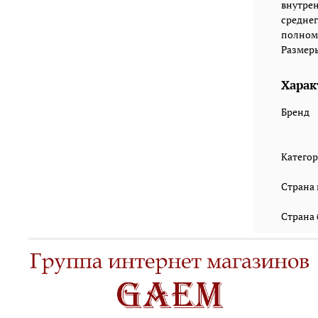
внутрен
среднег
полному
Размеры 
Харак
Бренд
Катего
Страна
Страна