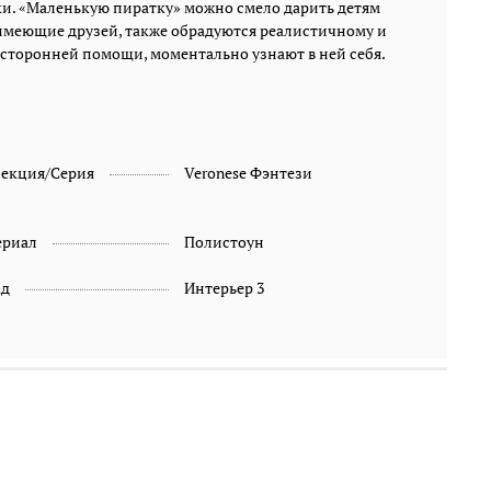
и. «Маленькую пиратку» можно смело дарить детям
 имеющие друзей, также обрадуются реалистичному и
сторонней помощи, моментально узнают в ней себя.
лекция/Серия
Veronese Фэнтези
ериал
Полистоун
ад
Интерьер 3