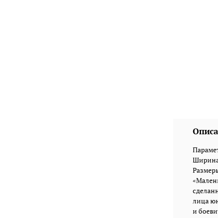
Описа
Парамет
Ширина:
Размеры
«Малень
сделанн
лица юн
и боеви