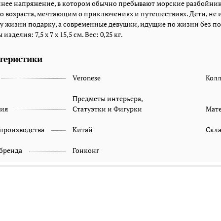
нее напряжение, в котором обычно пребывают морские разбойник
о возраста, мечтающим о приключениях и путешествиях. Дети, не
 жизни подарку, а современные девушки, идущие по жизни без по
изделия: 7,5 x 7 x 15,5 см. Вес: 0,25 кг.
теристики
Veronese
Кол
Предметы интерьера,
рия
Статуэтки и Фигурки
Мат
 производства
Китай
Скл
 бренда
Гонконг