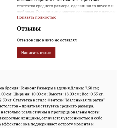
статуэтка среднего размера, сделанная со вкусом и
любовью. Судя по лицу, мастер создавал ее с натуры,
Показать полностью
настолько реалистичны и пропорциональны черты
лица юной дамы. Пиратка и вправду маленького
Отзывы
роста, зато, как многие низкорослые женщины,
отличается уверенностью в себе и боевитостью.
Отзывов еще никто не оставлял
Черно-красная цветовая гамма выбрана
художником весьма эффектно: она подчеркивает
Написать отзыв
остроту момента и внутреннее напряжение, в
котором обычно пребывают морские разбойники.
«Маленькую пиратку» можно смело дарить детям
среднего возраста, мечтающим о приключениях и
путешествиях. Дети, не имеющие друзей, также
обрадуются реалистичному и полному жизни
а бренда: Гонконг Размеры изделия Длина: 7.50 см;
подарку, а современные девушки, идущие по жизни
00 см; Ширина: 10.00 см; Высота: 18.00 см; Вес: 0.35 кг.
без посторонней помощи, моментально узнают в
.50 кг. Статуэтка в стиле Фэнтези ''Маленькая пиратка''
ней себя. Размеры изделия: 7,5 x 7 x 15,5 см. Вес: 0,25
олетов – приятная статуэтка среднего размера,
кг.
ры, настолько реалистичны и пропорциональны черты
низкорослые женщины, отличается уверенностью в себе
а эффектно: она подчеркивает остроту момента и