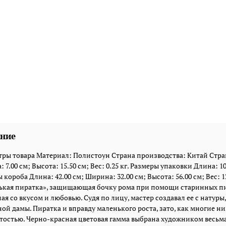
ние
ры товара Материал: Полистоун Страна производства: Китай Стран
 7.00 см; Высота: 15.50 см; Вес: 0.25 кг. Размеры упаковки Длина: 10.
 короба Длина: 42.00 см; Ширина: 32.00 см; Высота: 56.00 см; Вес: 12
кая пиратка», защищающая бочку рома при помощи старинных пист
ая со вкусом и любовью. Судя по лицу, мастер создавал ее с нату
ой дамы. Пиратка и вправду маленького роста, зато, как многие 
тостью. Черно-красная цветовая гамма выбрана художником весьм