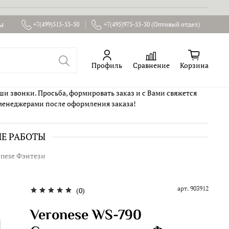
ы
+7(499)515-55-50
+7(495)975-55-50 (Оптовый отдел)
Профиль
Сравнение
Корзина
ши звонки. Просьба, формировать заказ и с Вами свяжется
менеджерами после оформления заказа!
ИЕ РАБОТЫ
onese Фэнтези
арт.
903912
(0)
Veronese WS-790