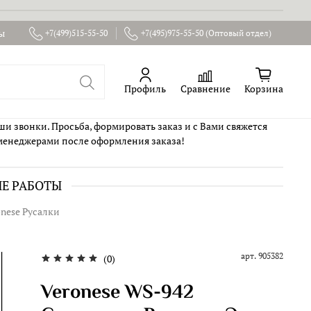
ы
+7(499)515-55-50
+7(495)975-55-50 (Оптовый отдел)
Профиль
Сравнение
Корзина
ши звонки. Просьба, формировать заказ и с Вами свяжется
менеджерами после оформления заказа!
ИЕ РАБОТЫ
onese Русалки
арт.
905382
(0)
Veronese WS-942