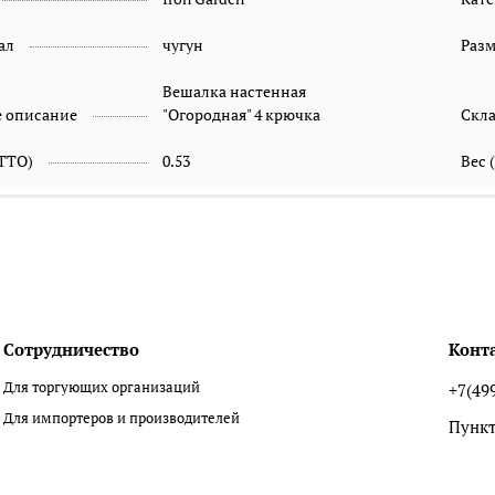
ал
чугун
Раз
Вешалка настенная
е описание
"Огородная" 4 крючка
Скл
ETTO)
0.53
Вес 
Сотрудничество
Конт
Для торгующих организаций
+7(49
Для импортеров и производителей
Пункт