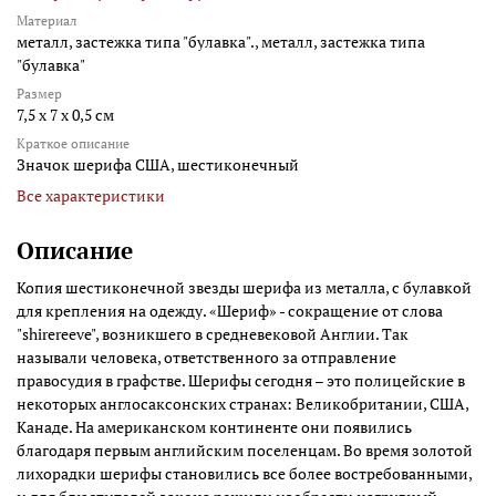
Материал
металл, застежка типа "булавка"., металл, застежка типа
"булавка"
Размер
7,5 х 7 х 0,5 см
Краткое описание
Значок шерифа США, шестиконечный
Все характеристики
Описание
Копия шестиконечной звезды шерифа из металла, с булавкой
для крепления на одежду. «Шериф» - сокращение от слова
"shirereeve", возникшего в средневековой Англии. Так
называли человека, ответственного за отправление
правосудия в графстве. Шерифы сегодня – это полицейские в
некоторых англосаксонских странах: Великобритании, США,
Канаде. На американском континенте они появились
благодаря первым английским поселенцам. Во время золотой
лихорадки шерифы становились все более востребованными,