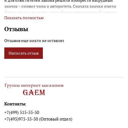
и для блюстителей закона решили изобрести нагрудный
значок – символ чина и авторитета. Сначала значки имели
форму овала или щита, затем форму пятиконечной звезды;
Показать полностью
она ассоциировалась с флагом США. Еще позднее значки
стали шести- и семиконечными. У большинства современных
Отзывы
шерифов значок-звезда, а у полицейских значок овальный
или в форме щита. Сотрудники федеральных агентств часто
Отзывов еще никто не оставлял
носят значки-щиты с орлом. Прикоснитесь к Американскому
Западу с исторической копией значка от DENIX!
Написать отзыв
Контакты
+7(499) 515-55-50
+7(495)975-55-50 (Оптовый отдел)