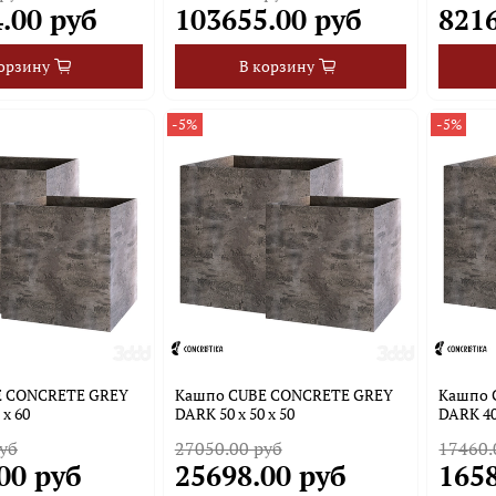
.00 руб
103655.00 руб
821
орзину
В корзину
-5%
-5%
E CONCRETE GREY
Кашпо CUBE CONCRETE GREY
Кашпо 
 x 60
DARK 50 x 50 x 50
DARK 40 
уб
27050.00 руб
17460.
00 руб
25698.00 руб
1658