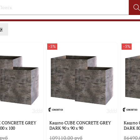
-5%
-5%
E CONCRETE GREY
Кашпо CUBE CONCRETE GREY
Кашпо 
00 x 100
DARK 90 x 90 x 90
DARK 80 
 руб
109110.00 руб
86490.